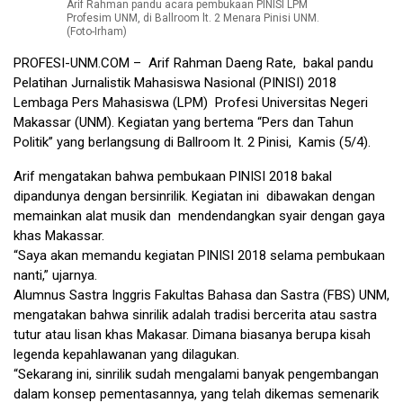
Arif Rahman pandu acara pembukaan PINISI LPM
Profesim UNM, di Ballroom lt. 2 Menara Pinisi UNM.
(Foto-Irham)
PROFESI-UNM.COM
– Arif Rahman Daeng Rate, bakal pandu
Pelatihan Jurnalistik Mahasiswa Nasional (PINISI) 2018
Lembaga Pers Mahasiswa (LPM) Profesi Universitas Negeri
Makassar (UNM). Kegiatan yang bertema “Pers dan Tahun
Politik” yang berlangsung di Ballroom lt. 2 Pinisi, Kamis (5/4).
Arif mengatakan bahwa pembukaan PINISI 2018 bakal
dipandunya dengan bersinrilik. Kegiatan ini dibawakan dengan
memainkan alat musik dan mendendangkan syair dengan gaya
khas Makassar.
“Saya akan memandu kegiatan PINISI 2018 selama pembukaan
nanti,” ujarnya.
Alumnus Sastra Inggris Fakultas Bahasa dan Sastra (FBS) UNM,
mengatakan bahwa sinrilik adalah tradisi bercerita atau sastra
tutur atau lisan khas Makasar. Dimana biasanya berupa kisah
legenda kepahlawanan yang dilagukan.
“Sekarang ini, sinrilik sudah mengalami banyak pengembangan
dalam konsep pementasannya, yang telah dikemas semenarik