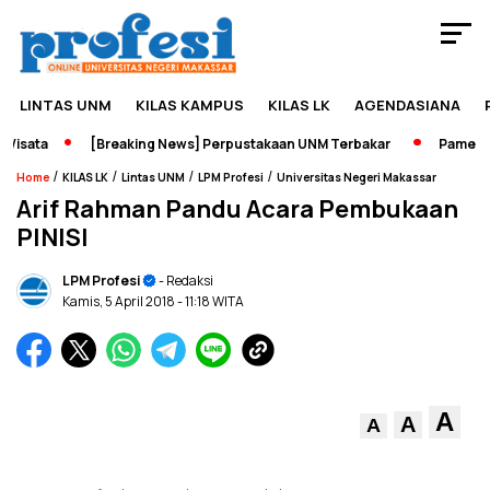
LINTAS UNM
KILAS KAMPUS
KILAS LK
AGENDASIANA
isata
[Breaking News] Perpustakaan UNM Terbakar
Pameran S
/
/
/
/
Home
KILAS LK
Lintas UNM
LPM Profesi
Universitas Negeri Makassar
Arif Rahman Pandu Acara Pembukaan
PINISI
LPM Profesi
- Redaksi
Kamis, 5 April 2018
- 11:18 WITA
A
A
A