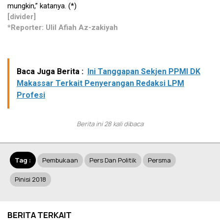
mungkin,” katanya. (*)
[divider]
*Reporter: Ulil Afiah Az-zakiyah
Baca Juga Berita :
Ini Tanggapan Sekjen PPMI DK
Makassar Terkait Penyerangan Redaksi LPM
Profesi
Berita ini 28 kali dibaca
Tag :
Pembukaan
Pers Dan Politik
Persma
Pinisi 2018
BERITA TERKAIT