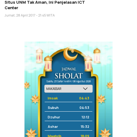
Situs UNM Tak Aman, Ini Penjelasan ICT
Center
Jumat, 28 April 2017 - 21:45 WITA
Sabtu, 23 Safar 1448 H / 08 Agustus 2026
Imsak
04:43
Subuh
04:53
Dzuhur
12:12
Ashar
15:32
Maghrib
18:09