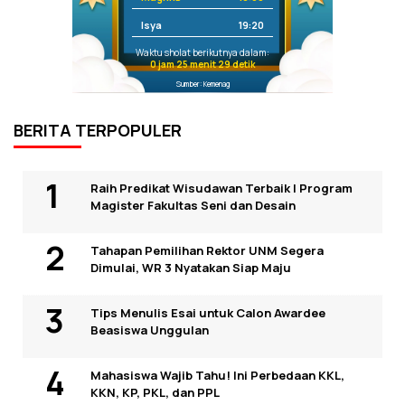
Isya
19:20
Waktu sholat berikutnya dalam:
0 jam 25 menit 29 detik
Sumber: Kemenag
BERITA TERPOPULER
Raih Predikat Wisudawan Terbaik I Program
Magister Fakultas Seni dan Desain
Tahapan Pemilihan Rektor UNM Segera
Dimulai, WR 3 Nyatakan Siap Maju
Tips Menulis Esai untuk Calon Awardee
Beasiswa Unggulan
Mahasiswa Wajib Tahu! Ini Perbedaan KKL,
KKN, KP, PKL, dan PPL