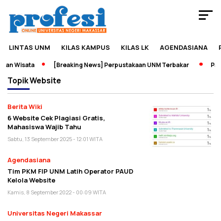
LINTAS UNM
KILAS KAMPUS
KILAS LK
AGENDASIANA
dan Wisata
[Breaking News] Perpustakaan UNM Terbakar
Pame
Topik
Website
Berita Wiki
6 Website Cek Plagiasi Gratis,
Mahasiswa Wajib Tahu
Sabtu, 13 September 2025 - 12:01 WITA
Agendasiana
Tim PKM FIP UNM Latih Operator PAUD
Kelola Website
Kamis, 8 September 2022 - 00:09 WITA
Universitas Negeri Makassar