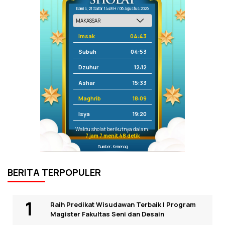
Kamis, 21 Safar 1448 H / 06 Agustus 2026
Imsak
04:43
Subuh
04:53
Dzuhur
12:12
Ashar
15:33
Maghrib
18:09
Isya
19:20
Waktu sholat berikutnya dalam:
7 jam 7 menit 47 detik
Sumber: Kemenag
BERITA TERPOPULER
Raih Predikat Wisudawan Terbaik I Program
Magister Fakultas Seni dan Desain