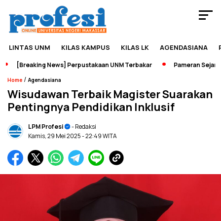
LINTAS UNM
KILAS KAMPUS
KILAS LK
AGENDASIANA
[Breaking News] Perpustakaan UNM Terbakar
Pameran Sejarah Ja
/
Home
Agendasiana
Wisudawan Terbaik Magister Suarakan
Pentingnya Pendidikan Inklusif
LPM Profesi
- Redaksi
Kamis, 29 Mei 2025
- 22:49 WITA