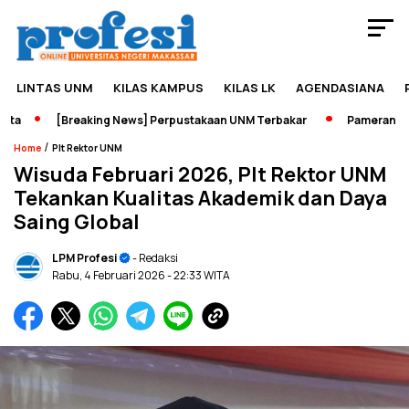
LINTAS UNM
KILAS KAMPUS
KILAS LK
AGENDASIANA
[Breaking News] Perpustakaan UNM Terbakar
Pameran Sejara
/
Home
Plt Rektor UNM
Wisuda Februari 2026, Plt Rektor UNM
Tekankan Kualitas Akademik dan Daya
Saing Global
LPM Profesi
- Redaksi
Rabu, 4 Februari 2026
- 22:33 WITA