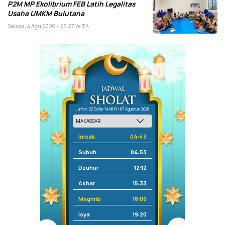
P2M MP Ekolibrium FEB Latih Legalitas
Usaha UMKM Bulutana
Selasa, 4 Agu 2026 - 23:27 WITA
Jum'at, 22 Safar 1448 H / 07 Agustus 2026
Imsak
04:43
Subuh
04:53
Dzuhur
12:12
Ashar
15:33
Maghrib
18:09
Isya
19:20