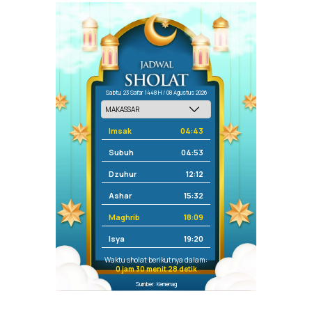
Sabtu, 23 Safar 1448 H / 08 Agustus 2026
Imsak
04:43
Subuh
04:53
Dzuhur
12:12
Ashar
15:32
Maghrib
18:09
Isya
19:20
Waktu sholat berikutnya dalam:
0 jam 30 menit 28 detik
Sumber: Kemenag