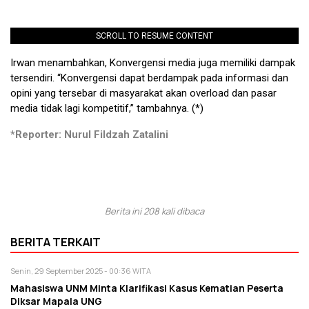
SCROLL TO RESUME CONTENT
Irwan menambahkan, Konvergensi media juga memiliki dampak
tersendiri. “Konvergensi dapat berdampak pada informasi dan
opini yang tersebar di masyarakat akan overload dan pasar
media tidak lagi kompetitif,” tambahnya. (*)
*Reporter: Nurul Fildzah Zatalini
Berita ini 208 kali dibaca
BERITA TERKAIT
Senin, 29 September 2025 - 00:36 WITA
Mahasiswa UNM Minta Klarifikasi Kasus Kematian Peserta
Diksar Mapala UNG