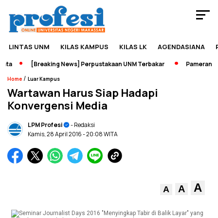
LINTAS UNM
KILAS KAMPUS
KILAS LK
AGENDASIANA
ta
[Breaking News] Perpustakaan UNM Terbakar
Pameran Seja
/
Home
Luar Kampus
Wartawan Harus Siap Hadapi
Konvergensi Media
LPM Profesi
- Redaksi
Kamis, 28 April 2016
- 20:08 WITA
A
A
A