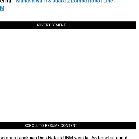
rita :
Mahasiswa ITS Juara 2 Lomba Robot Line
NM
ADVERTISEMENT
SCROLL TO RESUME CONTENT
 semoga rangkaian Dies Natalis UNM yang ke-55 tersebut dapat