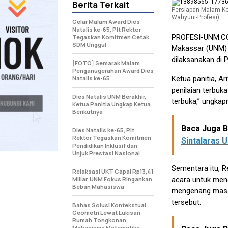
Berita Terkait
Persiapan Malam Ke
Wahyuni-Profesi)
Gelar Malam Award Dies
Natalis ke-65, Plt Rektor
PROFESI-UNM.
Tegaskan Komitmen Cetak
SDM Unggul
Makassar (UNM) y
dilaksanakan di P
[FOTO] Semarak Malam
Penganugerahan Award Dies
Natalis ke-65
Ketua panitia, A
penilaian terbuka
Dies Natalis UNM Berakhir,
terbuka,” ungkap
Ketua Panitia Ungkap Ketua
Berikutnya
Baca Juga Be
Dies Natalis ke-65, Plt
Rektor Tegaskan Komitmen
Sintalaras 
Pendidikan Inklusif dan
Unjuk Prestasi Nasional
Sementara itu, R
Relaksasi UKT Capai Rp13,41
Miliar, UNM Fokus Ringankan
acara untuk meng
Beban Mahasiswa
mengenang masa-m
tersebut.
Bahas Solusi Kontekstual
Geometri Lewat Lukisan
Rumah Tongkonan,
Mahasiswa Matematika