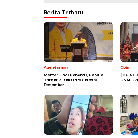
Berita Terbaru
Agendasiana
Opini
Menteri Jadi Penentu, Panitia
[OPINI] 
Target Pilrek UNM Selesai
UNM: Cat
Desember