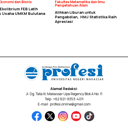
Ekonomi dan Bisnis
Fakultas Matematika dan Ilmu
Pengetahuan Alam
kolibrium FEB Latih
Alihkan Liburan untuk
as Usaha UMKM Bulutana
Pengabdian, HMJ Statistika Raih
Apresiasi
Alamat Redaksi:
Jl. Dg. Tata III, Makassar Upa Regency Blok A No. 11
Telp : +62 821-9353-4011
E-mail : profesi.online@gmail.com