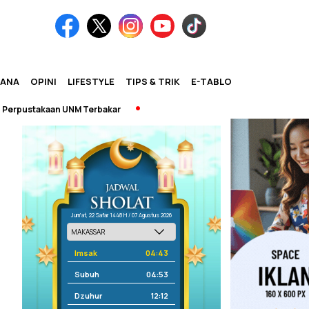
IANA
OPINI
LIFESTYLE
TIPS & TRIK
E-TABLOID
pustakaan UNM Terbakar
Jum'at, 22 Safar 1448 H / 07 Agustus 2026
Imsak
04:43
Subuh
04:53
Dzuhur
12:12