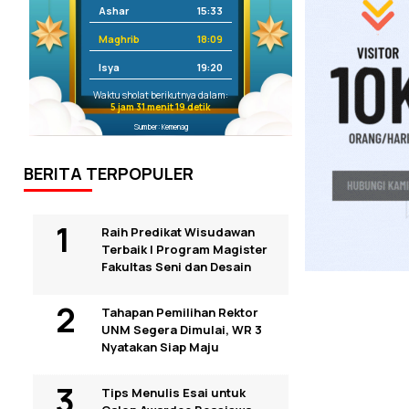
Ashar
15:33
Maghrib
18:09
Isya
19:20
Waktu sholat berikutnya dalam:
5 jam 31 menit 19 detik
Sumber: Kemenag
BERITA TERPOPULER
Raih Predikat Wisudawan
Terbaik I Program Magister
Fakultas Seni dan Desain
Tahapan Pemilihan Rektor
UNM Segera Dimulai, WR 3
Nyatakan Siap Maju
Tips Menulis Esai untuk