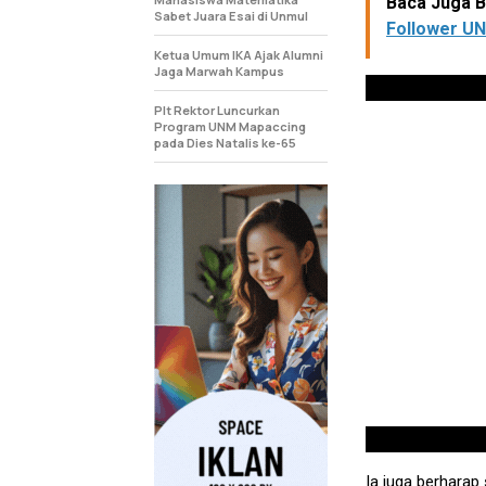
Baca Juga Be
Sabet Juara Esai di Unmul
Follower U
Ketua Umum IKA Ajak Alumni
Jaga Marwah Kampus
Plt Rektor Luncurkan
Program UNM Mapaccing
pada Dies Natalis ke-65
Ia juga berharap