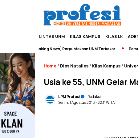
LINTAS UNM
KILAS KAMPUS
KILAS LK
AGE
isata
[Breaking News] Perpustakaan UNM Terbakar
Pameran S
Home
Dies Natalies
Kilas Kampus
Univer
/
/
/
Usia ke 55, UNM Gelar 
LPM Profesi
- Redaksi
Senin, 1 Agustus 2016
- 22:11 WITA