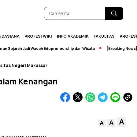
NDASIANA
PROFESI WIKI
INFO AKADEMIK
FAKULTAS
PROFES
ejarah Jadi Wadah Edupreneurship dan Wisata
[Breaking News] Per
sitas Negeri Makassar
Malam Kenangan
A
A
A