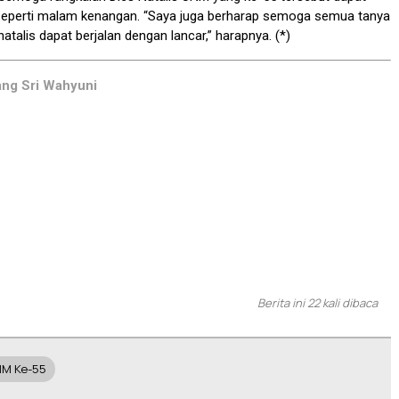
 seperti malam kenangan. “Saya juga berharap semoga semua tanya
atalis dapat berjalan dengan lancar,” harapnya. (*)
ang Sri Wahyuni
Berita ini 22 kali dibaca
NM Ke-55