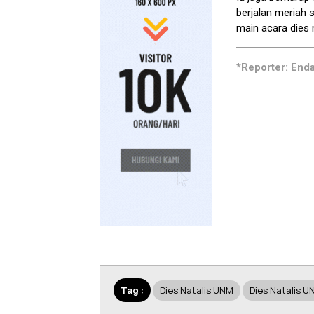
berjalan meriah
main acara dies n
*Reporter: End
Tag :
Dies Natalis UNM
Dies Natalis U