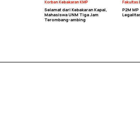
Korban Kebakaran KMP
Fakultas 
Selamat dari Kebakaran Kapal,
P2M MP E
Mahasiswa UNM Tiga Jam
Legalit
Terombang-ambing