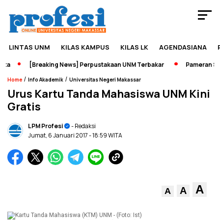
LINTAS UNM
KILAS KAMPUS
KILAS LK
AGENDASIANA
a
[Breaking News] Perpustakaan UNM Terbakar
Pameran Seja
/
/
Home
Info Akademik
Universitas Negeri Makassar
Urus Kartu Tanda Mahasiswa UNM Kini
Gratis
LPM Profesi
- Redaksi
Jumat, 6 Januari 2017
- 18:59 WITA
A
A
A