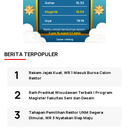
Ashar
15:32
Maghrib
18:09
Isya
19:19
Waktu sholat berikutnya dalam:
2 jam 16 menit 53 detik
Sumber: Kemenag
BERITA TERPOPULER
Rekam Jejak Kuat, WR 1 Masuk Bursa Calon
Rektor
Raih Predikat Wisudawan Terbaik I Program
Magister Fakultas Seni dan Desain
Tahapan Pemilihan Rektor UNM Segera
Dimulai, WR 3 Nyatakan Siap Maju