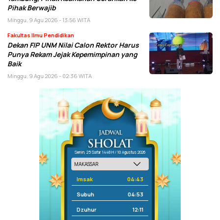
Pihak Berwajib
Minggu, 9 Agu 2026 - 13:56 WITA
Fakultas Ilmu Pendidikan
Dekan FIP UNM Nilai Calon Rektor Harus
Punya Rekam Jejak Kepemimpinan yang
Baik
Minggu, 9 Agu 2026 - 02:36 WITA
Senin, 25 Safar 1448 H / 10 Agustus 2026
Imsak
04:43
Subuh
04:53
Dzuhur
12:11