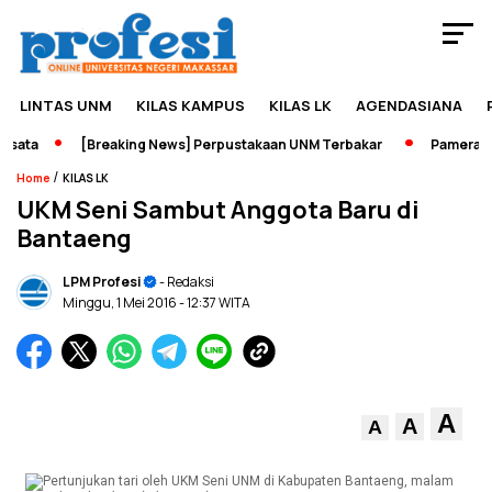
LINTAS UNM
KILAS KAMPUS
KILAS LK
AGENDASIANA
ata
[Breaking News] Perpustakaan UNM Terbakar
Pameran Sej
/
Home
KILAS LK
UKM Seni Sambut Anggota Baru di
Bantaeng
LPM Profesi
- Redaksi
Minggu, 1 Mei 2016
- 12:37 WITA
A
A
A