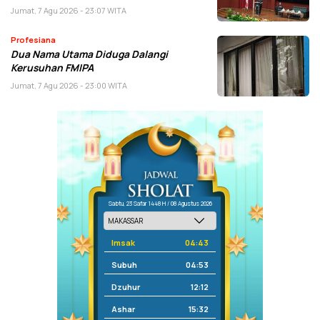
Jumat, 7 Agu 2026 - 23:07 WITA
Profesiana
Dua Nama Utama Diduga Dalangi
Kerusuhan FMIPA
Jumat, 7 Agu 2026 - 23:00 WITA
Sabtu, 23 Safar 1448 H / 08 Agustus 2026
Imsak
04:43
Subuh
04:53
Dzuhur
12:12
Ashar
15:32