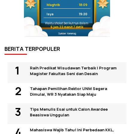
Maghrib
18:09
Isya
19:20
Waktu sholat berikutnya dalam:
6 jam 22 menit 7 detik
Sumber: Kemenag
BERITA TERPOPULER
Raih Predikat Wisudawan Terbaik I Program
Magister Fakultas Seni dan Desain
Tahapan Pemilihan Rektor UNM Segera
Dimulai, WR 3 Nyatakan Siap Maju
Tips Menulis Esai untuk Calon Awardee
Beasiswa Unggulan
Mahasiswa Wajib Tahu! Ini Perbedaan KKL,