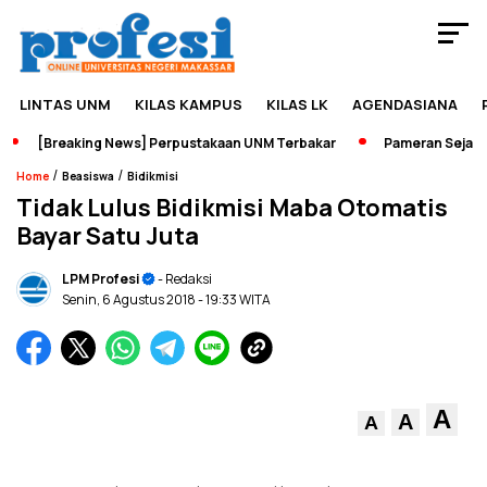
LINTAS UNM
KILAS KAMPUS
KILAS LK
AGENDASIANA
[Breaking News] Perpustakaan UNM Terbakar
Pameran Sejarah J
/
/
Home
Beasiswa
Bidikmisi
Tidak Lulus Bidikmisi Maba Otomatis
Bayar Satu Juta
LPM Profesi
- Redaksi
Senin, 6 Agustus 2018
- 19:33 WITA
A
A
A