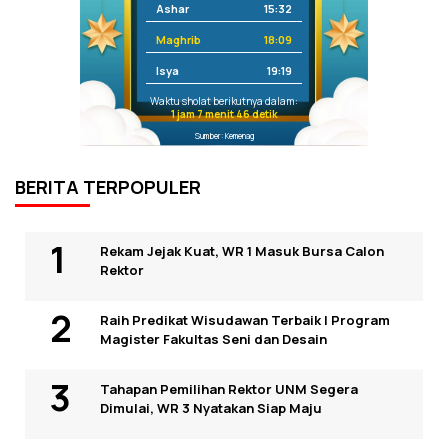
Ashar
15:32
Maghrib
18:09
Isya
19:19
Waktu sholat berikutnya dalam:
1 jam 7 menit 46 detik
Sumber: Kemenag
BERITA TERPOPULER
Rekam Jejak Kuat, WR 1 Masuk Bursa Calon
Rektor
Raih Predikat Wisudawan Terbaik I Program
Magister Fakultas Seni dan Desain
Tahapan Pemilihan Rektor UNM Segera
Dimulai, WR 3 Nyatakan Siap Maju