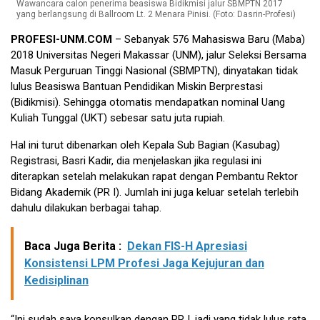
Wawancara calon penerima beasiswa Bidikmisi jalur SBMPTN 2017
yang berlangsung di Ballroom Lt. 2 Menara Pinisi. (Foto: Dasrin-Profesi)
PROFESI-UNM.COM
– Sebanyak 576 Mahasiswa Baru (Maba)
2018 Universitas Negeri Makassar (UNM), jalur Seleksi Bersama
Masuk Perguruan Tinggi Nasional (SBMPTN), dinyatakan tidak
lulus Beasiswa Bantuan Pendidikan Miskin Berprestasi
(Bidikmisi). Sehingga otomatis mendapatkan nominal Uang
Kuliah Tunggal (UKT) sebesar satu juta rupiah.
Hal ini turut dibenarkan oleh Kepala Sub Bagian (Kasubag)
Registrasi, Basri Kadir, dia menjelaskan jika regulasi ini
diterapkan setelah melakukan rapat dengan Pembantu Rektor
Bidang Akademik (PR I). Jumlah ini juga keluar setelah terlebih
dahulu dilakukan berbagai tahap.
Baca Juga Berita :
Dekan FIS-H Apresiasi
Konsistensi LPM Profesi Jaga Kejujuran dan
Kedisiplinan
“Ini sudah saya konsulkan dengan PR I, jadi yang tidak lulus rata