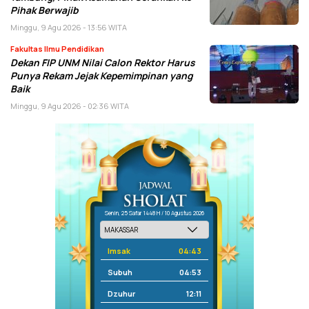
Pihak Berwajib
Minggu, 9 Agu 2026 - 13:56 WITA
Fakultas Ilmu Pendidikan
Dekan FIP UNM Nilai Calon Rektor Harus
Punya Rekam Jejak Kepemimpinan yang
Baik
Minggu, 9 Agu 2026 - 02:36 WITA
Senin, 25 Safar 1448 H / 10 Agustus 2026
Imsak
04:43
Subuh
04:53
Dzuhur
12:11