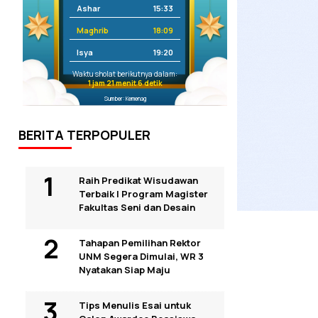
Ashar
15:33
Maghrib
18:09
Isya
19:20
Waktu sholat berikutnya dalam:
1 jam 21 menit 5 detik
Sumber: Kemenag
BERITA TERPOPULER
Raih Predikat Wisudawan
Terbaik I Program Magister
Fakultas Seni dan Desain
Tahapan Pemilihan Rektor
UNM Segera Dimulai, WR 3
Nyatakan Siap Maju
Tips Menulis Esai untuk