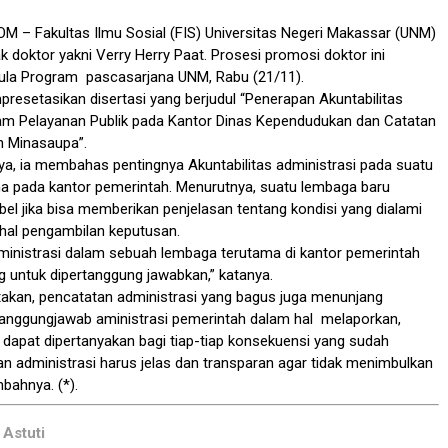
COM
– Fakultas Ilmu Sosial (FIS) Universitas Negeri Makassar (UNM)
 doktor yakni Verry Herry Paat. Prosesi promosi doktor ini
Aula Program pascasarjana UNM, Rabu (21/11).
presetasikan disertasi yang berjudul “Penerapan Akuntabilitas
lam Pelayanan Publik pada Kantor Dinas Kependudukan dan Catatan
en Minasaupa”.
ya, ia membahas pentingnya Akuntabilitas administrasi pada suatu
a pada kantor pemerintah. Menurutnya, suatu lembaga baru
bel jika bisa memberikan penjelasan tentang kondisi yang dialami
hal pengambilan keputusan.
dministrasi dalam sebuah lembaga terutama di kantor pemerintah
ng untuk dipertanggung jawabkan,” katanya.
takan, pencatatan administrasi yang bagus juga menunjang
tanggungjawab aministrasi pemerintah dalam hal melaporkan,
dapat dipertanyakan bagi tiap-tiap konsekuensi yang sudah
tan administrasi harus jelas dan transparan agar tidak menimbulkan
bahnya. (*).
 Astuti