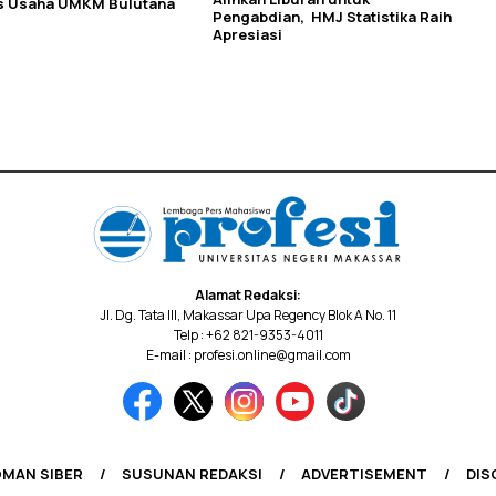
as Usaha UMKM Bulutana
Pengabdian, HMJ Statistika Raih
Apresiasi
Alamat Redaksi:
Jl. Dg. Tata III, Makassar Upa Regency Blok A No. 11
Telp : +62 821-9353-4011
E-mail : profesi.online@gmail.com
MAN SIBER
SUSUNAN REDAKSI
ADVERTISEMENT
DIS