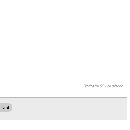
Berita ini 59 kali dibaca
y Paat