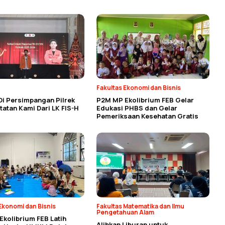
Fakultas Ekonomi dan Bisnis
Di Persimpangan Pilrek
P2M MP Ekolibrium FEB Gelar
atan Kami Dari LK FIS-H
Edukasi PHBS dan Gelar
Pemeriksaan Kesehatan Gratis
Ekonomi dan Bisnis
Fakultas Matematika dan Ilmu
Pengetahuan Alam
kolibrium FEB Latih
Alihkan Liburan untuk