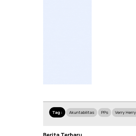
Tag :
Akuntabilitas
PPs
Verry Herr
Berita Terbaru