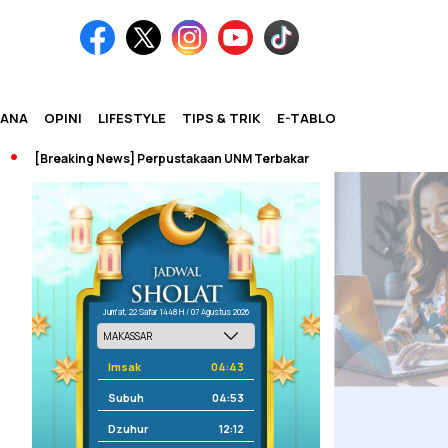
IANA
OPINI
LIFESTYLE
TIPS & TRIK
E-TABLOID
[Breaking News] Perpustakaan UNM Terbakar
Jum'at, 22 Safar 1448 H / 07 Agustus 2026
Imsak
04:43
Subuh
04:53
Dzuhur
12:12