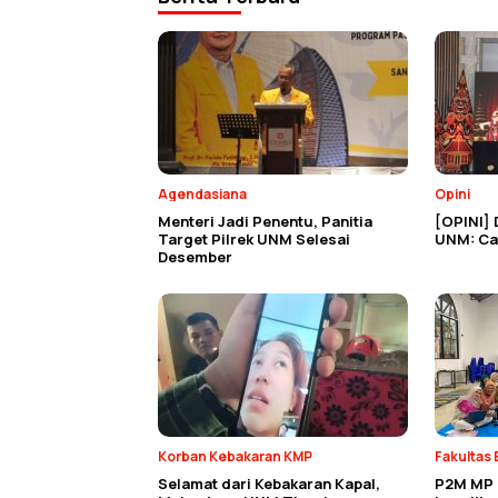
Agendasiana
Opini
Menteri Jadi Penentu, Panitia
[OPINI] 
Target Pilrek UNM Selesai
UNM: Cat
Desember
Korban Kebakaran KMP
Fakultas 
Selamat dari Kebakaran Kapal,
P2M MP E