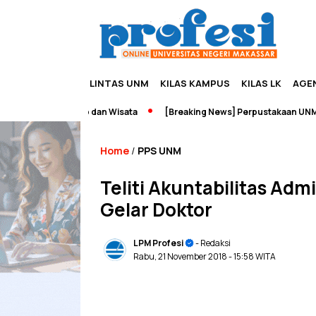
LINTAS UNM
KILAS KAMPUS
KILAS LK
AGE
Edupreneurship dan Wisata
[Breaking News] Perpustakaan UNM Ter
Home
PPS UNM
/
Teliti Akuntabilitas Admi
Gelar Doktor
LPM Profesi
- Redaksi
Rabu, 21 November 2018
- 15:58 WITA