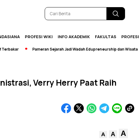
NDASIANA
PROFESI WIKI
INFO AKADEMIK
FAKULTAS
PROFES
bakar
Pameran Sejarah Jadi Wadah Edupreneurship dan Wisata
nistrasi, Verry Herry Paat Raih
A
A
A