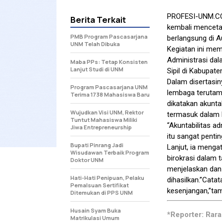
PROFESI-UNM.
Berita Terkait
kembali mencetak
PMB Program Pascasarjana
berlangsung di 
UNM Telah Dibuka
Kegiatan ini mem
Administrasi da
Maba PPs: Tetap Konsisten
Lanjut Studi di UNM
Sipil di Kabupat
Dalam disertasin
Program Pascasarjana UNM
lembaga terutam
Terima 1738 Mahasiswa Baru
dikatakan akunta
Wujudkan Visi UNM, Rektor
termasuk dalam 
Tuntut Mahasiswa Miliki
“Akuntabilitas a
Jiwa Entrepreneurship
itu sangat penti
Bupati Pinrang Jadi
Lanjut, ia menga
Wisudawan Terbaik Program
birokrasi dalam 
Doktor UNM
menjelaskan dan 
Hati-Hati Penipuan, Pelaku
dihasilkan.”Cata
Pemalsuan Sertifikat
kesenjangan,”tam
Ditemukan di PPS UNM
Husain Syam Buka
*Reporter: Rara
Matrikulasi Umum