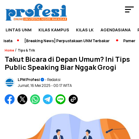
LINTAS UNM
KILAS KAMPUS
KILAS LK
AGENDASIANA
ata
[Breaking News] Perpustakaan UNM Terbakar
Pameran Sej
/
Home
Tips & Trik
Takut Bicara di Depan Umum? Ini Tips
Public Speaking Biar Nggak Grogi
LPM Profesi
- Redaksi
Jumat, 16 Mei 2025
- 00:17 WITA