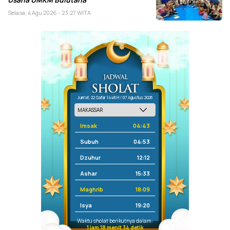
Selasa, 4 Agu 2026 - 23:27 WITA
Jum'at, 22 Safar 1448 H / 07 Agustus 2026
Imsak
04:43
Subuh
04:53
Dzuhur
12:12
Ashar
15:33
Maghrib
18:09
Isya
19:20
Waktu sholat berikutnya dalam:
1 jam 18 menit 33 detik