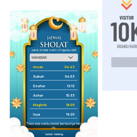
Jum'at, 22 Safar 1448 H / 07 Agustus 2026
Imsak
04:43
Subuh
04:53
Dzuhur
12:12
Ashar
15:33
Maghrib
18:09
Isya
19:20
Tidak ada waktu sholat berikutnya hari
ini.
Sumber: Kemenag