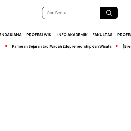
ENDASIANA
PROFESI WIKI
INFO AKADEMIK
FAKULTAS
PROFE
Pameran Sejarah Jadi Wadah Edupreneurship dan Wisata
[Breaking