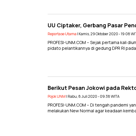
UU Ciptaker, Gerbang Pasar Pen
Reportase Utama
| Kamis, 29 Oktober 2020 - 19:08 W
PROFESI-UNM.COM – Sejak pertama kali diu
pidato pelantikannya di gedung DPR RI pad
Berikut Pesan Jokowi pada Rekt
Pojok UNM
| Rabu, 8 Juli 2020 - 09:38 WITA
PROFESI-UNM.COM – Di tengah pandemi yang
melakukan New Normal agar keadaan kembali