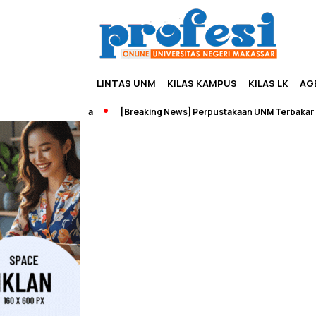
LINTAS UNM
KILAS KAMPUS
KILAS LK
AG
rship dan Wisata
[Breaking News] Perpustakaan UNM Terbakar