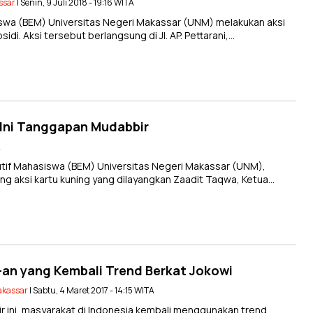
ssar
| Senin, 9 Juli 2018 - 19:16 WITA
wa (BEM) Universitas Negeri Makassar (UNM) melakukan aksi
di. Aksi tersebut berlangsung di Jl. AP. Pettarani,…
, Ini Tanggapan Mudabbir
A
if Mahasiswa (BEM) Universitas Negeri Makassar (UNM),
g aksi kartu kuning yang dilayangkan Zaadit Taqwa, Ketua…
-an yang Kembali Trend Berkat Jokowi
akassar
| Sabtu, 4 Maret 2017 - 14:15 WITA
 ini, masyarakat di Indonesia kembali menggunakan trend