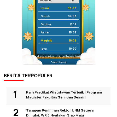
Imsak
04:43
Subuh
04:53
Dzuhur
12:12
Ashar
15:32
Maghrib
18:09
Isya
19:20
Tidak ada waktu sholat berikutnya hari ini.
Sumber: Kemenag
BERITA TERPOPULER
Raih Predikat Wisudawan Terbaik I Program
Magister Fakultas Seni dan Desain
Tahapan Pemilihan Rektor UNM Segera
Dimulai, WR 3 Nyatakan Siap Maju