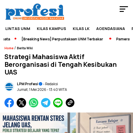
LINTAS UNM
KILAS KAMPUS
KILAS LK
AGENDASIANA
ta
[Breaking News] Perpustakaan UNM Terbakar
Pameran Seja
/
Home
Berita Wiki
Strategi Mahasiswa Aktif
Berorganisasi di Tengah Kesibukan
UAS
LPM Profesi
- Redaksi
Jumat, 1 Mei 2026
- 13:40 WITA