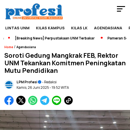
LINTAS UNM
KILAS KAMPUS
KILAS LK
AGENDASIANA
[Breaking News] Perpustakaan UNM Terbakar
Pameran Sejarah
/
Home
Agendasiana
Soroti Gedung Mangkrak FEB, Rektor
UNM Tekankan Komitmen Peningkatan
Mutu Pendidikan
LPM Profesi
- Redaksi
Kamis, 26 Juni 2025
- 19:52 WITA