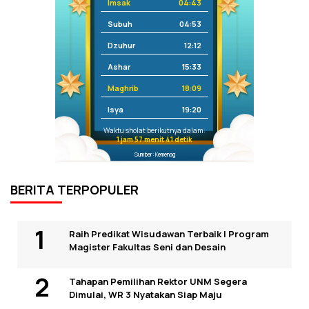
Imsak
04:43
Subuh
04:53
Dzuhur
12:12
Ashar
15:33
Maghrib
18:09
Isya
19:20
Waktu sholat berikutnya dalam:
1 jam 57 menit 41 detik
Sumber: Kemenag
BERITA TERPOPULER
Raih Predikat Wisudawan Terbaik I Program
Magister Fakultas Seni dan Desain
Tahapan Pemilihan Rektor UNM Segera
Dimulai, WR 3 Nyatakan Siap Maju