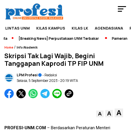
LINTAS UNM
KILAS KAMPUS
KILAS LK
AGENDASIANA
a
[Breaking News] Perpustakaan UNM Terbakar
Pameran Seja
/
Home
Info Akademik
Skripsi Tak Lagi Wajib, Begini
Tanggapan Kaprodi TP FIP UNM
LPM Profesi
- Redaksi
Selasa, 5 September 2023
- 20:19 WITA
A
A
A
PROFESI-UNM.COM
– Berdasarkan Peraturan Menteri