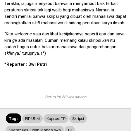
Terakhir, ia juga menyebut bahwa ia menyambut baik terkait
peraturan skripsi tak lagi wajib bagi mahasiswa. Namun ia
sendiri menilai bahwa skripsi yang dibuat oleh mahasiswa dapat
meningkatkan
skill
mahasiswa di bidang penulisan karya ilmiah.
“Kita
welcome
saja dan lihat kebijakannya seperti apa dan saya
kira
ga
ada masalah. Cuman memang kalau skripsi
kan
itu
sudah bagus untuk belajar mahasiswa dan pengembangan
skill
nya,” tutupnya. (*)
*Reporter : Dwi Putri
Berita ini 219 kali dibaca
Tag :
FIP UNM
Kaprodi TP
Skripsi
Syarat Kelulusan Mahasiswa
TP