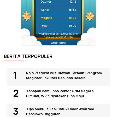
Dzuhur
12:12
Ashar
15:32
Maghrib
18:09
Isya
19:20
Waktu sholat berikutnya dalam:
5 jam 44 menit 51 detik
Sumber: Kemenag
BERITA TERPOPULER
Raih Predikat Wisudawan Terbaik I Program
Magister Fakultas Seni dan Desain
Tahapan Pemilihan Rektor UNM Segera
Dimulai, WR 3 Nyatakan Siap Maju
Tips Menulis Esai untuk Calon Awardee
Beasiswa Unggulan