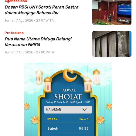
Agendasiana
Dosen PBSI UNY Soroti Peran Sastra
dalam Menjaga Bahasa Ibu
Jumat, 7 Agu 2026 - 23:07 WITA
Profesiana
Dua Nama Utama Diduga Dalangi
Kerusuhan FMIPA
Jumat, 7 Agu 2026 - 23:00 WITA
Sabtu, 23 Safar 1448 H / 08 Agustus 2026
Imsak
04:43
Subuh
04:53