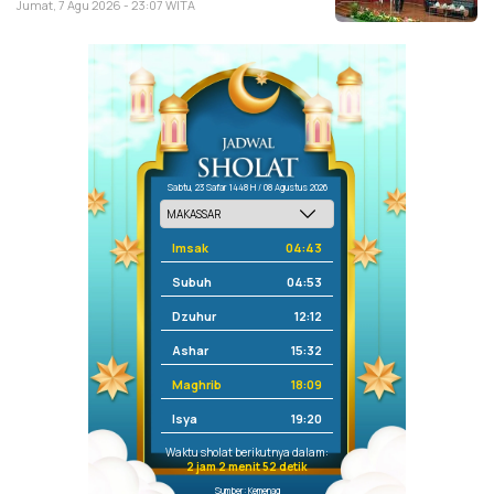
Jumat, 7 Agu 2026 - 23:07 WITA
Sabtu, 23 Safar 1448 H / 08 Agustus 2026
Imsak
04:43
Subuh
04:53
Dzuhur
12:12
Ashar
15:32
Maghrib
18:09
Isya
19:20
Waktu sholat berikutnya dalam:
2 jam 2 menit 51 detik
Sumber: Kemenag