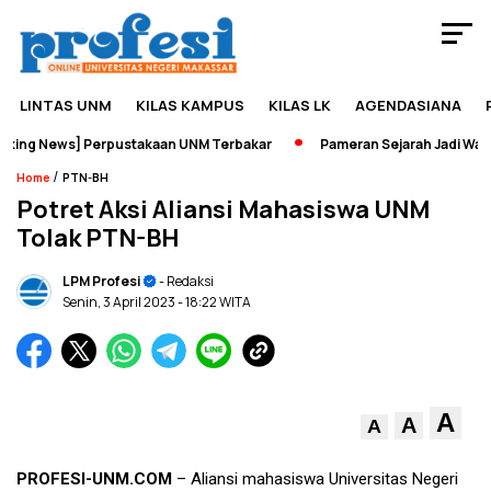
LINTAS UNM
KILAS KAMPUS
KILAS LK
AGENDASIANA
ing News] Perpustakaan UNM Terbakar
Pameran Sejarah Jadi Wadah
/
Home
PTN-BH
Potret Aksi Aliansi Mahasiswa UNM
Tolak PTN-BH
LPM Profesi
- Redaksi
Senin, 3 April 2023
- 18:22 WITA
A
A
A
PROFESI-UNM.COM
– Aliansi mahasiswa Universitas Negeri