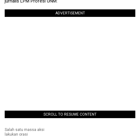
jurnalis LPM Profesi UNM:
ADVERTISEMENT
SCROLL TO RESUME CONTENT
Salah satu massa aksi
lakukan orasi