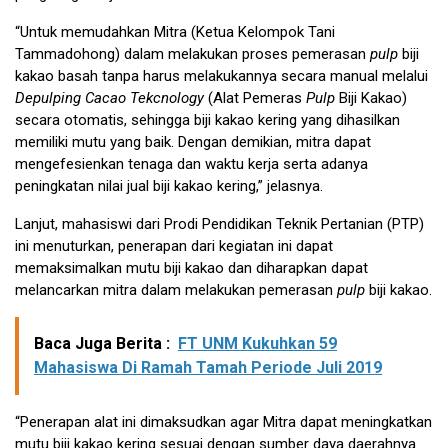
“Untuk memudahkan Mitra (Ketua Kelompok Tani
Tammadohong) dalam melakukan proses pemerasan
pulp
biji
kakao basah tanpa harus melakukannya secara manual melalui
Depulping Cacao Tekcnology
(Alat Pemeras
Pulp
Biji Kakao)
secara otomatis, sehingga biji kakao kering yang dihasilkan
memiliki mutu yang baik. Dengan demikian, mitra dapat
mengefesienkan tenaga dan waktu kerja serta adanya
peningkatan nilai jual biji kakao kering,” jelasnya.
Lanjut, mahasiswi dari Prodi Pendidikan Teknik Pertanian (PTP)
ini menuturkan, penerapan dari kegiatan ini dapat
memaksimalkan mutu biji kakao dan diharapkan dapat
melancarkan mitra dalam melakukan pemerasan
pulp
biji kakao.
Baca Juga Berita :
FT UNM Kukuhkan 59
Mahasiswa Di Ramah Tamah Periode Juli 2019
“Penerapan alat ini dimaksudkan agar Mitra dapat meningkatkan
mutu biji kakao kering sesuai dengan sumber daya daerahnya.