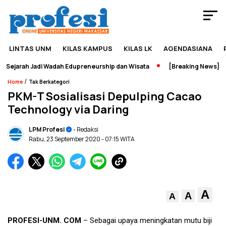
LINTAS UNM
KILAS KAMPUS
KILAS LK
AGENDASIANA
ejarah Jadi Wadah Edupreneurship dan Wisata
[Breaking News] Per
/
Home
Tak Berkategori
PKM-T Sosialisasi Depulping Cacao
Technology via Daring
LPM Profesi
- Redaksi
Rabu, 23 September 2020
- 07:15 WITA
A
A
A
PROFESI-UNM. COM
– Sebagai upaya meningkatan mutu biji