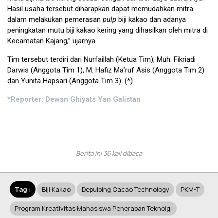
Hasil usaha tersebut diharapkan dapat memudahkan mitra
dalam melakukan pemerasan
pulp
biji kakao dan adanya
peningkatan mutu biji kakao kering yang dihasilkan oleh mitra di
Kecamatan Kajang,” ujarnya.
Tim tersebut terdiri dari Nurfaillah (Ketua Tim), Muh. Fikriadi
Darwis (Anggota Tim 1), M. Hafiz Ma’ruf Asis (Anggota Tim 2)
dan Yunita Hapsari (Anggota Tim 3). (*)
*Reporter: Dewan Ghiyats Yan Galistan
Berita ini 36 kali dibaca
Tag :
Biji Kakao
Depulping Cacao Technology
PKM-T
Program Kreativitas Mahasiswa Penerapan Teknolgi