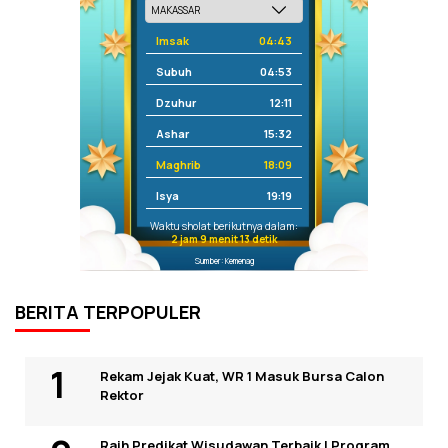
Imsak
04:43
Subuh
04:53
Dzuhur
12:11
Ashar
15:32
Maghrib
18:09
Isya
19:19
Waktu sholat berikutnya dalam:
2 jam 9 menit 12 detik
Sumber: Kemenag
BERITA TERPOPULER
Rekam Jejak Kuat, WR 1 Masuk Bursa Calon
Rektor
Raih Predikat Wisudawan Terbaik I Program