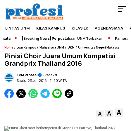
LINTAS UNM
KILAS KAMPUS
KILAS LK
AGENDASIANA
ata
[Breaking News] Perpustakaan UNM Terbakar
Pameran Sej
/
/
/
/
Home
Luar Kampus
Mahasiswa UNM
UKM
Universitas Negeri Makassar
Pinisi Choir Juara Umum Kompetisi
Grandprix Thailand 2016
LPM Profesi
- Redaksi
Sabtu, 23 Juli 2016
- 21:50 WITA
A
A
A