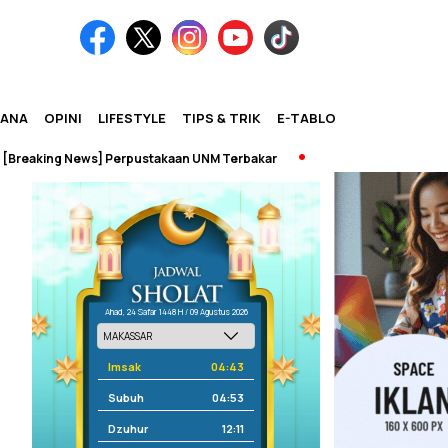
IANA
OPINI
LIFESTYLE
TIPS & TRIK
E-TABLOID
aking News] Perpustakaan UNM Terbakar
Ahad, 24 Safar 1448 H / 09 Agustus 2026
Imsak
04:43
Subuh
04:53
Dzuhur
12:11