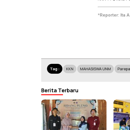
*Reporter: Ita A
Tag :
KKN
MAHASISWA UNM
Parepa
Berita Terbaru