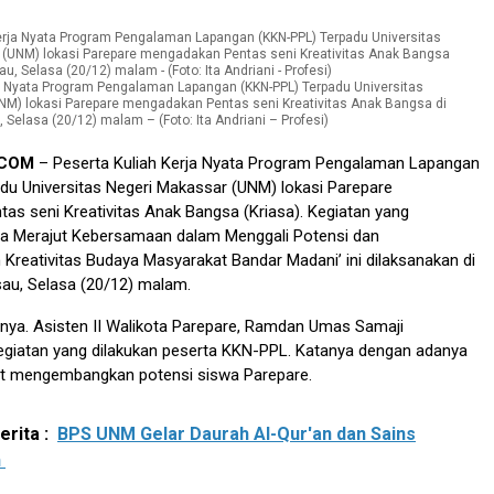
ja Nyata Program Pengalaman Lapangan (KKN-PPL) Terpadu Universitas
NM) lokasi Parepare mengadakan Pentas seni Kreativitas Anak Bangsa di
Selasa (20/12) malam – (Foto: Ita Andriani – Profesi)
.COM
– Peserta Kuliah Kerja Nyata Program Pengalaman Lapangan
du Universitas Negeri Makassar (UNM) lokasi Parepare
s seni Kreativitas Anak Bangsa (Kriasa). Kegiatan yang
 Merajut Kebersamaan dalam Menggali Potensi dan
reativitas Budaya Masyarakat Bandar Madani’ ini dilaksanakan di
au, Selasa (20/12) malam.
ya. Asisten II Walikota Parepare, Ramdan Umas Samaji
egiatan yang dilakukan peserta KKN-PPL. Katanya dengan adanya
pat mengembangkan potensi siswa Parepare.
rita :
BPS UNM Gelar Daurah Al-Qur'an dan Sains
n