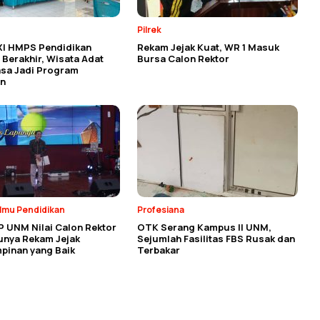
Pilrek
XI HMPS Pendidikan
Rekam Jejak Kuat, WR 1 Masuk
Berakhir, Wisata Adat
Bursa Calon Rektor
asa Jadi Program
n
Ilmu Pendidikan
Profesiana
P UNM Nilai Calon Rektor
OTK Serang Kampus II UNM,
unya Rekam Jejak
Sejumlah Fasilitas FBS Rusak dan
pinan yang Baik
Terbakar