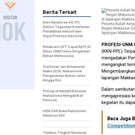
Berita Terkait
Dies Natalis ke-65, Plt
Peserta Kuliah Ker
Rektor Tegaskan Komitmen
Negeri Makassar (U
Pendidikan Inklusif dan
lapangan Makkasau, 
Unjuk Prestasi Nasional
PROFESI-UNM
Relaksasi UKT Capai Rp13,41
(KKN-PPL) Terpa
Miliar, UNM Fokus Ringankan
Beban Mahasiswa
mengadakan Penta
mengangkat tema
Gratiskan Jas Almamater
Mengembangkan K
Maba 2026, Mekanisme
Pengambilan Belum Jelas
lapangan Makkas
Hingga Kini
Dalam sambutann
Prinsip.id Wadahi Ratusan
Mahasiswa Mengabdi di
mengapresiasi k
Pelosok
kegiatan itu da
UKM SAR Buka Rekrutmen
Diklatsar XXV
Baca Juga Be
Competitio
Tembus Tingkat Nasional,