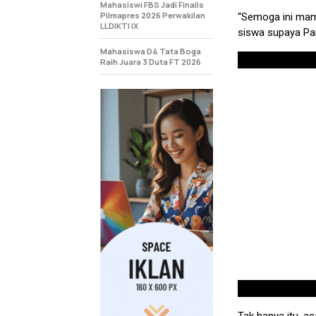
Mahasiswi FBS Jadi Finalis
Pilmapres 2026 Perwakilan
“Semoga ini mam
LLDIKTI IX
siswa supaya Par
Mahasiswa D4 Tata Boga
Raih Juara 3 Duta FT 2026