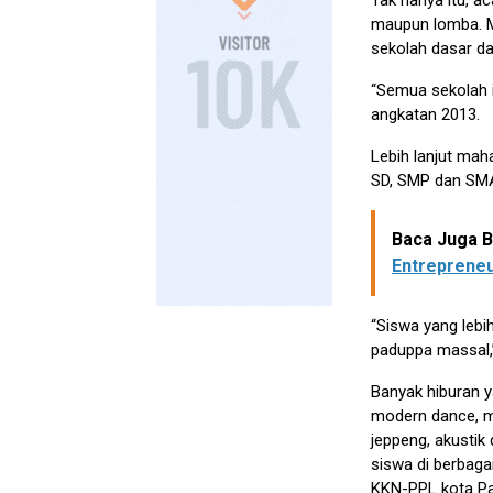
Tak hanya itu, 
maupun lomba. Mu
sekolah dasar da
“Semua sekolah 
angkatan 2013.
Lebih lanjut mah
SD, SMP dan SMA
Baca Juga Be
Entreprene
“Siswa yang lebih
paduppa massal,”
Banyak hiburan y
modern dance, mu
jeppeng, akustik 
siswa di berbag
KKN-PPL kota Pa