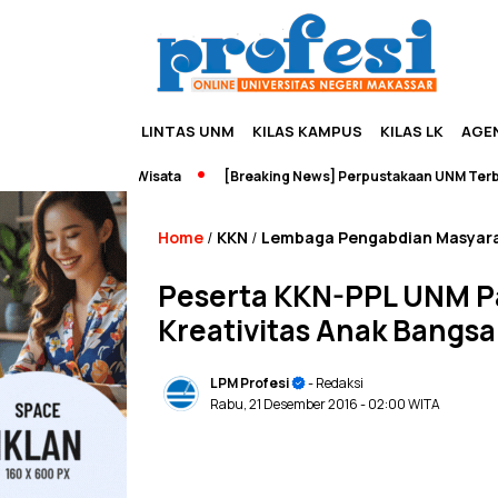
LINTAS UNM
KILAS KAMPUS
KILAS LK
AGE
eneurship dan Wisata
[Breaking News] Perpustakaan UNM Terbakar
Home
KKN
Lembaga Pengabdian Masyar
/
/
Peserta KKN-PPL UNM P
Kreativitas Anak Bangsa
LPM Profesi
- Redaksi
Rabu, 21 Desember 2016
- 02:00 WITA