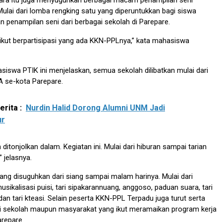
acara itu juga menyuguhkan berbagai macam penampilan seni
lai dari lomba rengking satu yang diperuntukkan bagi siswa
n penampilan seni dari berbagai sekolah di Parepare.
ikut berpartisipasi yang ada KKN-PPLnya,” kata mahasiswa
asiswa PTIK ini menjelaskan, semua sekolah dilibatkan mulai dari
 se-kota Parepare.
rita :
Nurdin Halid Dorong Alumni UNM Jadi
ur
 ditonjolkan dalam. Kegiatan ini. Mulai dari hiburan sampai tarian
 jelasnya.
ang disuguhkan dari siang sampai malam harinya. Mulai dari
sikalisasi puisi, tari sipakarannuang, anggoso, paduan suara, tari
dan tari kteasi. Selain peserta KKN-PPL Terpadu juga turut serta
ai sekolah maupun masyarakat yang ikut meramaikan program kerja
repare.