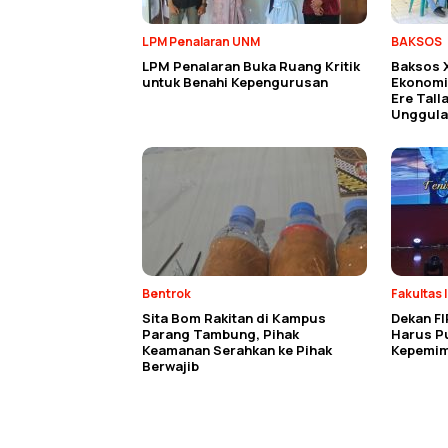
LPM Penalaran UNM
BAKSOS
LPM Penalaran Buka Ruang Kritik
Baksos 
untuk Benahi Kepengurusan
Ekonomi 
Ere Tall
Unggula
Bentrok
Fakultas 
Sita Bom Rakitan di Kampus
Dekan FI
Parang Tambung, Pihak
Harus P
Keamanan Serahkan ke Pihak
Kepemim
Berwajib