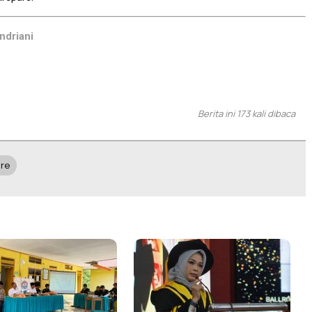
ndriani
Berita ini 173 kali dibaca
re