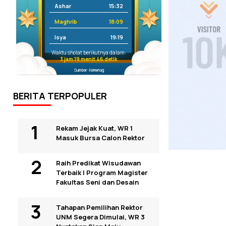
Ashar
15:32
Maghrib
18:09
Isya
19:19
Waktu sholat berikutnya dalam:
3 jam 19 menit 45 detik
Sumber: Kemenag
BERITA TERPOPULER
Rekam Jejak Kuat, WR 1
Masuk Bursa Calon Rektor
Raih Predikat Wisudawan
Terbaik I Program Magister
Fakultas Seni dan Desain
Tahapan Pemilihan Rektor
UNM Segera Dimulai, WR 3