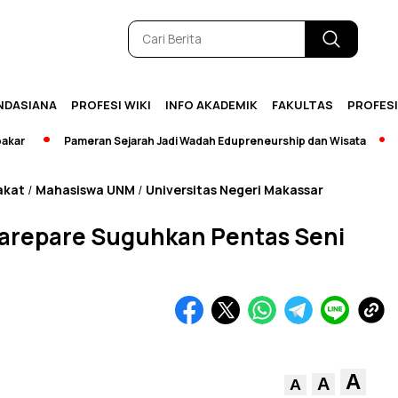
NDASIANA
PROFESI WIKI
INFO AKADEMIK
FAKULTAS
PROFES
Pameran Sejarah Jadi Wadah Edupreneurship dan Wisata
[Bre
akat
Mahasiswa UNM
Universitas Negeri Makassar
/
/
arepare Suguhkan Pentas Seni
A
A
A