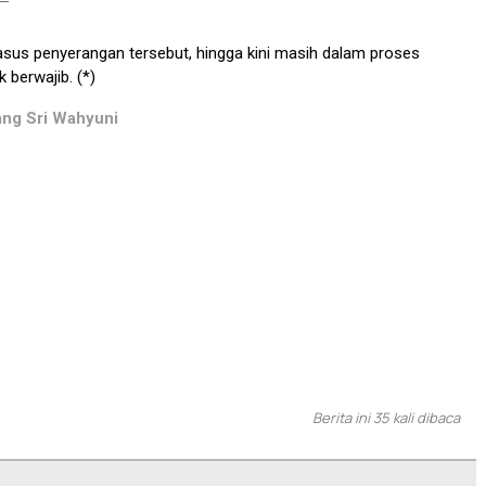
asus penyerangan tersebut, hingga kini masih dalam proses
k berwajib. (*)
ang Sri Wahyuni
Berita ini 35 kali dibaca