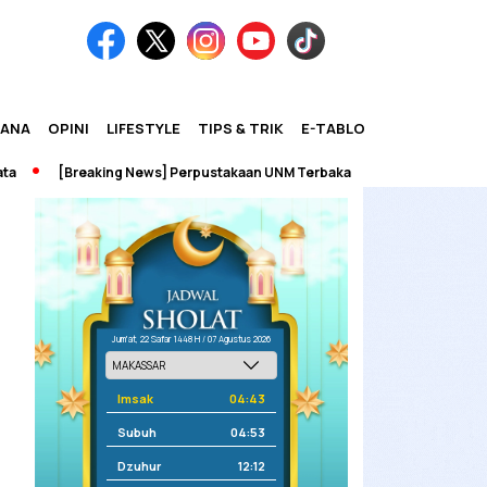
IANA
OPINI
LIFESTYLE
TIPS & TRIK
E-TABLOID
[Breaking News] Perpustakaan UNM Terbakar
Jum'at, 22 Safar 1448 H / 07 Agustus 2026
Imsak
04:43
Subuh
04:53
Dzuhur
12:12