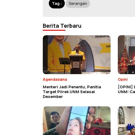
Tag :
Serangan
Berita Terbaru
Agendasiana
Opini
Menteri Jadi Penentu, Panitia
[OPINI] 
Target Pilrek UNM Selesai
UNM: Cat
Desember