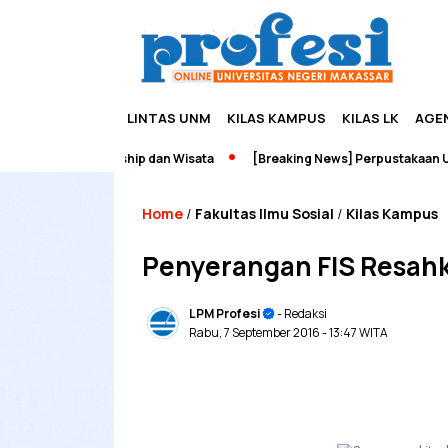
LINTAS UNM
KILAS KAMPUS
KILAS LK
AGE
ah Edupreneurship dan Wisata
[Breaking News] Perpustakaan UNM T
Home
Fakultas Ilmu Sosial
Kilas Kampus
/
/
Penyerangan FIS Resah
LPM Profesi
- Redaksi
Rabu, 7 September 2016
- 13:47 WITA