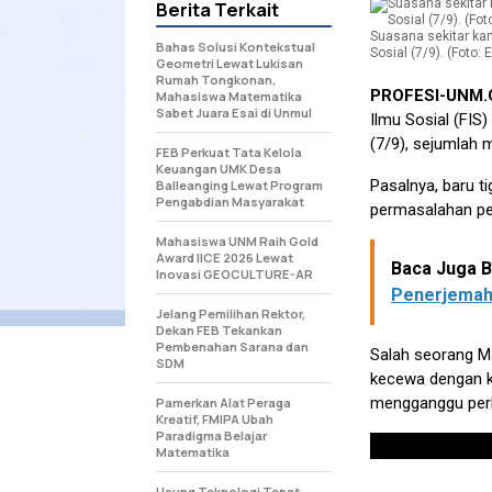
Berita Terkait
Suasana sekitar kamp
Bahas Solusi Kontekstual
Sosial (7/9). (Foto:
Geometri Lewat Lukisan
Rumah Tongkonan,
PROFESI-UNM
Mahasiswa Matematika
Sabet Juara Esai di Unmul
Ilmu Sosial (FIS)
(7/9), sejumlah 
FEB Perkuat Tata Kelola
Keuangan UMK Desa
Pasalnya, baru t
Balleanging Lewat Program
Pengabdian Masyarakat
permasalahan pen
Mahasiswa UNM Raih Gold
Award IICE 2026 Lewat
Baca Juga Be
Inovasi GEOCULTURE-AR
Penerjemah
Jelang Pemilihan Rektor,
Dekan FEB Tekankan
Pembenahan Sarana dan
Salah seorang Ma
SDM
kecewa dengan ka
mengganggu perku
Pamerkan Alat Peraga
Kreatif, FMIPA Ubah
Paradigma Belajar
Matematika
Usung Teknologi Tepat