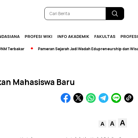
NDASIANA
PROFESI WIKI
INFO AKADEMIK
FAKULTAS
PROFES
erbakar
Pameran Sejarah Jadi Wadah Edupreneurship dan Wisata
kan Mahasiswa Baru
A
A
A