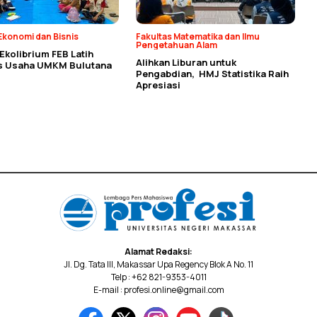
Ekonomi dan Bisnis
Fakultas Matematika dan Ilmu
Pengetahuan Alam
kolibrium FEB Latih
Alihkan Liburan untuk
as Usaha UMKM Bulutana
Pengabdian, HMJ Statistika Raih
Apresiasi
Alamat Redaksi:
Jl. Dg. Tata III, Makassar Upa Regency Blok A No. 11
Telp : +62 821-9353-4011
E-mail : profesi.online@gmail.com