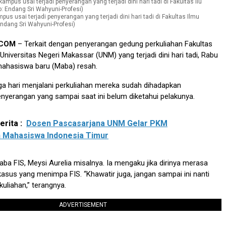
us usai terjadi penyerangan yang terjadi dini hari tadi di Fakultas Ilmu
 Endang Sri Wahyuni-Profesi)
.COM
– Terkait dengan penyerangan gedung perkuliahan Fakultas
 Universitas Negeri Makassar (UNM) yang terjadi dini hari tadi, Rabu
mahasiswa baru (Maba) resah.
iga hari menjalani perkuliahan mereka sudah dihadapkan
yerangan yang sampai saat ini belum diketahui pelakunya.
rita :
Dosen Pascasarjana UNM Gelar PKM
 Mahasiswa Indonesia Timur
ba FIS, Meysi Aurelia misalnya. Ia mengaku jika dirinya merasa
sus yang menimpa FIS. “Khawatir juga, jangan sampai ini nanti
liahan,” terangnya.
ADVERTISEMENT