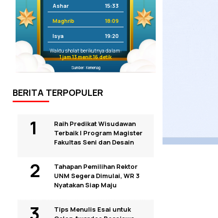
Ashar
15:33
Maghrib
18:09
Isya
19:20
Waktu sholat berikutnya dalam:
1 jam 13 menit 15 detik
Sumber: Kemenag
BERITA TERPOPULER
Raih Predikat Wisudawan
Terbaik I Program Magister
Fakultas Seni dan Desain
Tahapan Pemilihan Rektor
UNM Segera Dimulai, WR 3
Nyatakan Siap Maju
Tips Menulis Esai untuk