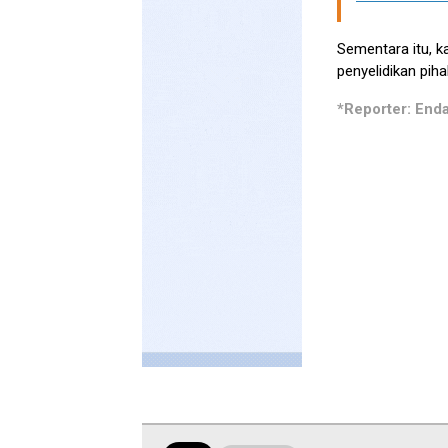
Sementara itu, k
penyelidikan piha
*Reporter: End