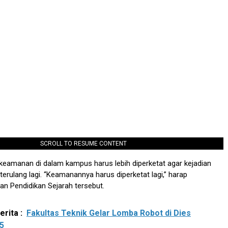
SCROLL TO RESUME CONTENT
 keamanan di dalam kampus harus lebih diperketat agar kejadian
terulang lagi. “Keamanannya harus diperketat lagi,” harap
n Pendidikan Sejarah tersebut.
rita :
Fakultas Teknik Gelar Lomba Robot di Dies
55