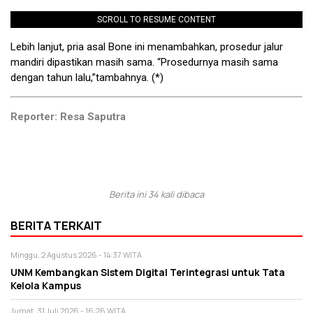
SCROLL TO RESUME CONTENT
Lebih lanjut, pria asal Bone ini menambahkan, prosedur jalur
mandiri dipastikan masih sama. “Prosedurnya masih sama
dengan tahun lalu,”tambahnya. (*)
Reporter: Resa Saputra
Berita ini 34 kali dibaca
BERITA TERKAIT
Minggu, 2 Agustus 2026 - 14:37 WITA
UNM Kembangkan Sistem Digital Terintegrasi untuk Tata
Kelola Kampus
Jumat, 31 Juli 2026 - 16:26 WITA