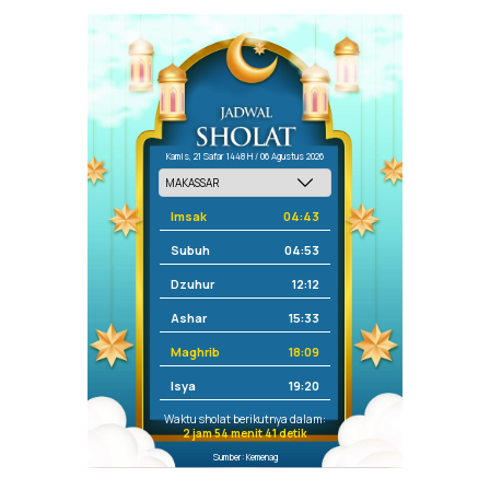
Kamis, 21 Safar 1448 H / 06 Agustus 2026
Imsak
04:43
Subuh
04:53
Dzuhur
12:12
Ashar
15:33
Maghrib
18:09
Isya
19:20
Waktu sholat berikutnya dalam:
2 jam 54 menit 41 detik
Sumber: Kemenag