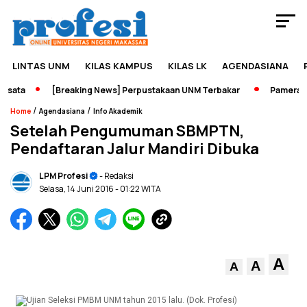
LINTAS UNM
KILAS KAMPUS
KILAS LK
AGENDASIANA
ata
[Breaking News] Perpustakaan UNM Terbakar
Pameran Se
/
/
Home
Agendasiana
Info Akademik
Setelah Pengumuman SBMPTN,
Pendaftaran Jalur Mandiri Dibuka
LPM Profesi
- Redaksi
Selasa, 14 Juni 2016
- 01:22 WITA
A
A
A