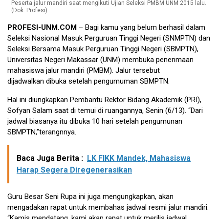
Peserta jalur mandiri saat mengikuti Ujian Seleksi PMBM UNM 2015 lalu.
(Dok. Profesi)
PROFESI-UNM.COM
– Bagi kamu yang belum berhasil dalam
Seleksi Nasional Masuk Perguruan Tinggi Negeri (SNMPTN) dan
Seleksi Bersama Masuk Perguruan Tinggi Negeri (SBMPTN),
Universitas Negeri Makassar (UNM) membuka penerimaan
mahasiswa jalur mandiri (PMBM). Jalur tersebut
dijadwalkan dibuka setelah pengumuman SBMPTN.
Hal ini diungkapkan Pembantu Rektor Bidang Akademik (PRI),
Sofyan Salam saat di temui di ruangannya, Senin (6/13). “Dari
jadwal biasanya itu dibuka 10 hari setelah pengumunan
SBMPTN,”terangnnya.
Baca Juga Berita :
LK FIKK Mandek, Mahasiswa
Harap Segera Diregenerasikan
Guru Besar Seni Rupa ini juga mengungkapkan, akan
mengadakan rapat untuk membahas jadwal resmi jalur mandiri.
“Kamis mendatang, kami akan rapat untuk merilis jadwal