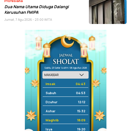
Profesiana
Dua Nama Utama Diduga Dalangi
Kerusuhan FMIPA
Jumat, 7 Agu 2026 - 23:00 WITA
Sabtu, 23 Safar 1448 H / 08 Agustus 2026
Imsak
04:43
Subuh
04:53
Dzuhur
12:12
Ashar
15:32
Maghrib
18:09
Isya
19:20