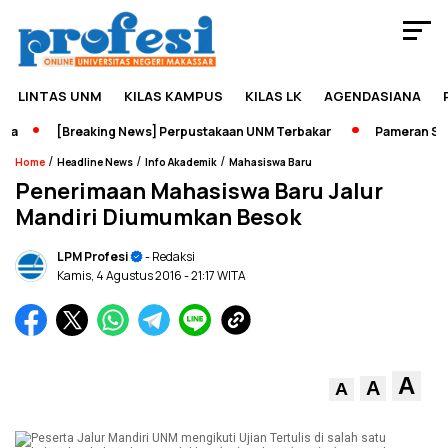
LINTAS UNM
KILAS KAMPUS
KILAS LK
AGENDASIANA
a
[Breaking News] Perpustakaan UNM Terbakar
Pameran Sejar
/
/
/
Home
Headline News
Info Akademik
Mahasiswa Baru
Penerimaan Mahasiswa Baru Jalur
Mandiri Diumumkan Besok
LPM Profesi
- Redaksi
Kamis, 4 Agustus 2016
- 21:17 WITA
A
A
A