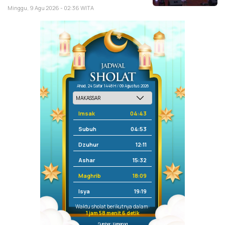
Minggu, 9 Agu 2026 - 02:36 WITA
Ahad, 24 Safar 1448 H / 09 Agustus 2026
Imsak
04:43
Subuh
04:53
Dzuhur
12:11
Ashar
15:32
Maghrib
18:09
Isya
19:19
Waktu sholat berikutnya dalam:
1 jam 58 menit 5 detik
Sumber: Kemenag