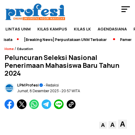
LINTAS UNM
KILAS KAMPUS
KILAS LK
AGENDASIANA
sata
[Breaking News] Perpustakaan UNM Terbakar
Pameran Se
/
Home
Education
Peluncuran Seleksi Nasional
Penerimaan Mahasiswa Baru Tahun
2024
LPM Profesi
- Redaksi
Jumat, 8 Desember 2023
- 20:57 WITA
A
A
A