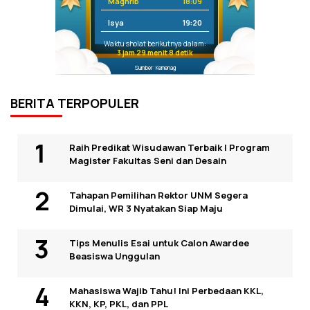
Maghrib
18:09
Isya
19:20
Waktu sholat berikutnya dalam:
3 jam 29 menit 8 detik
Sumber: Kemenag
BERITA TERPOPULER
Raih Predikat Wisudawan Terbaik I Program
Magister Fakultas Seni dan Desain
Tahapan Pemilihan Rektor UNM Segera
Dimulai, WR 3 Nyatakan Siap Maju
Tips Menulis Esai untuk Calon Awardee
Beasiswa Unggulan
Mahasiswa Wajib Tahu! Ini Perbedaan KKL,
KKN, KP, PKL, dan PPL