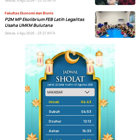
Selasa, 4 Agu 2026 - 23:32 WITA
Fakultas Ekonomi dan Bisnis
P2M MP Ekolibrium FEB Latih Legalitas
Usaha UMKM Bulutana
Selasa, 4 Agu 2026 - 23:27 WITA
Jum'at, 22 Safar 1448 H / 07 Agustus 2026
Imsak
04:43
Subuh
04:53
Dzuhur
12:12
Ashar
15:33