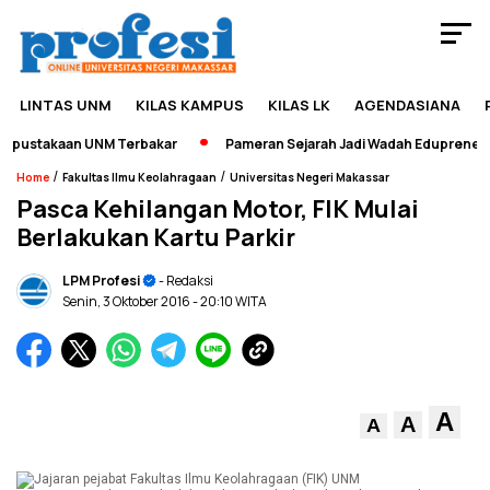
LINTAS UNM
KILAS KAMPUS
KILAS LK
AGENDASIANA
pustakaan UNM Terbakar
Pameran Sejarah Jadi Wadah Edupreneursh
/
/
Home
Fakultas Ilmu Keolahragaan
Universitas Negeri Makassar
Pasca Kehilangan Motor, FIK Mulai
Berlakukan Kartu Parkir
LPM Profesi
- Redaksi
Senin, 3 Oktober 2016
- 20:10 WITA
A
A
A