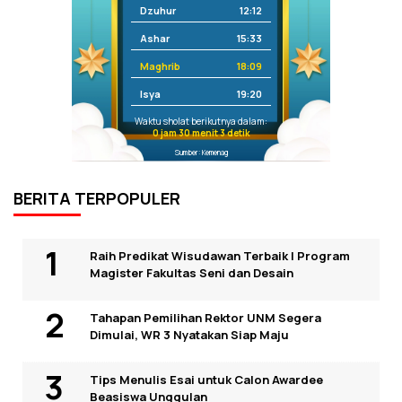
Dzuhur
12:12
Ashar
15:33
Maghrib
18:09
Isya
19:20
Waktu sholat berikutnya dalam:
0 jam 30 menit 3 detik
Sumber: Kemenag
BERITA TERPOPULER
Raih Predikat Wisudawan Terbaik I Program
Magister Fakultas Seni dan Desain
Tahapan Pemilihan Rektor UNM Segera
Dimulai, WR 3 Nyatakan Siap Maju
Tips Menulis Esai untuk Calon Awardee
Beasiswa Unggulan