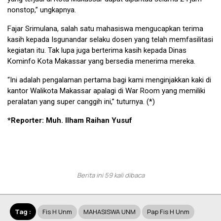
nonstop,” ungkapnya.
Fajar Srimulana, salah satu mahasiswa mengucapkan terima
kasih kepada Isgunandar selaku dosen yang telah memfasilitasi
kegiatan itu. Tak lupa juga berterima kasih kepada Dinas
Kominfo Kota Makassar yang bersedia menerima mereka.
“Ini adalah pengalaman pertama bagi kami menginjakkan kaki di
kantor Walikota Makassar apalagi di War Room yang memiliki
peralatan yang super canggih ini,” tuturnya. (*)
*Reporter: Muh. Ilham Raihan Yusuf
Berita ini 59 kali dibaca
Tag :
Fis H Unm
MAHASISWA UNM
Pap Fis H Unm