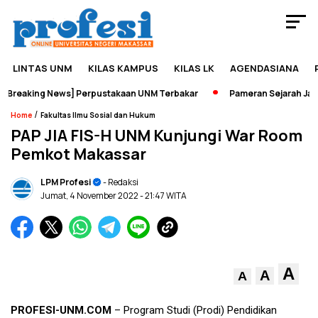
LINTAS UNM
KILAS KAMPUS
KILAS LK
AGENDASIANA
reaking News] Perpustakaan UNM Terbakar
Pameran Sejarah Jadi W
/
Home
Fakultas Ilmu Sosial dan Hukum
PAP JIA FIS-H UNM Kunjungi War Room
Pemkot Makassar
LPM Profesi
- Redaksi
Jumat, 4 November 2022
- 21:47 WITA
A
A
A
PROFESI-UNM.COM
– Program Studi (Prodi) Pendidikan