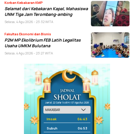
Korban Kebakaran KMP
Selamat dari Kebakaran Kapal, Mahasiswa
UNM Tiga Jam Terombang-ambing
Selasa, 4 Agu 2026 - 23:32 WITA
Fakultas Ekonomi dan Bisnis
P2M MP Ekolibrium FEB Latih Legalitas
Usaha UMKM Bulutana
Selasa, 4 Agu 2026 - 23:27 WITA
Jum'at, 22 Safar 1448 H / 07 Agustus 2026
Imsak
04:43
Subuh
04:53