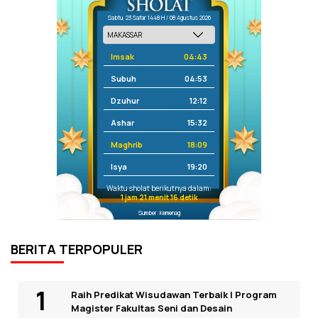
Sabtu, 23 Safar 1448 H / 08 Agustus 2026
Imsak
04:43
Subuh
04:53
Dzuhur
12:12
Ashar
15:32
Maghrib
18:09
Isya
19:20
Waktu sholat berikutnya dalam:
1 jam 21 menit 15 detik
Sumber: Kemenag
BERITA TERPOPULER
Raih Predikat Wisudawan Terbaik I Program
Magister Fakultas Seni dan Desain