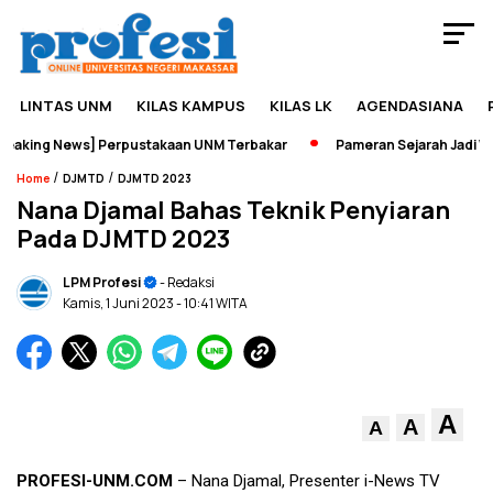
LINTAS UNM
KILAS KAMPUS
KILAS LK
AGENDASIANA
aking News] Perpustakaan UNM Terbakar
Pameran Sejarah Jadi Wad
/
/
Home
DJMTD
DJMTD 2023
Nana Djamal Bahas Teknik Penyiaran
Pada DJMTD 2023
LPM Profesi
- Redaksi
Kamis, 1 Juni 2023
- 10:41 WITA
A
A
A
PROFESI-UNM.COM
– Nana Djamal, Presenter i-News TV