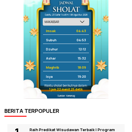
Sabtu, 23 Safar 1448 H / 08 Agustus 2026
Imsak
04:43
Subuh
04:53
Dzuhur
12:12
Ashar
15:32
Maghrib
18:09
Isya
19:20
Waktu sholat berikutnya dalam:
1 jam 22 menit 25 detik
Sumber: Kemenag
BERITA TERPOPULER
Raih Predikat Wisudawan Terbaik I Program