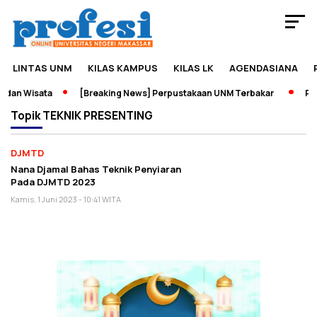
LINTAS UNM
KILAS KAMPUS
KILAS LK
AGENDASIANA
dan Wisata
[Breaking News] Perpustakaan UNM Terbakar
Pame
Topik
TEKNIK PRESENTING
DJMTD
Nana Djamal Bahas Teknik Penyiaran
Pada DJMTD 2023
Kamis, 1 Juni 2023 - 10:41 WITA