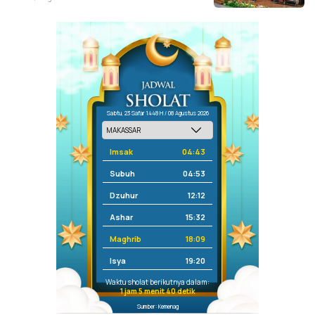
Sabtu, 23 Safar 1448 H / 08 Agustus 2026
Imsak
04:43
Subuh
04:53
Dzuhur
12:12
Ashar
15:32
Maghrib
18:09
Isya
19:20
Waktu sholat berikutnya dalam:
1 jam 5 menit 40 detik
Sumber: Kemenag