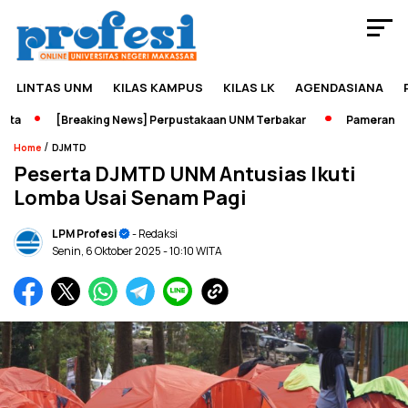
LINTAS UNM
KILAS KAMPUS
KILAS LK
AGENDASIANA
a
[Breaking News] Perpustakaan UNM Terbakar
Pameran Sejar
/
Home
DJMTD
Peserta DJMTD UNM Antusias Ikuti
Lomba Usai Senam Pagi
LPM Profesi
- Redaksi
Senin, 6 Oktober 2025
- 10:10 WITA