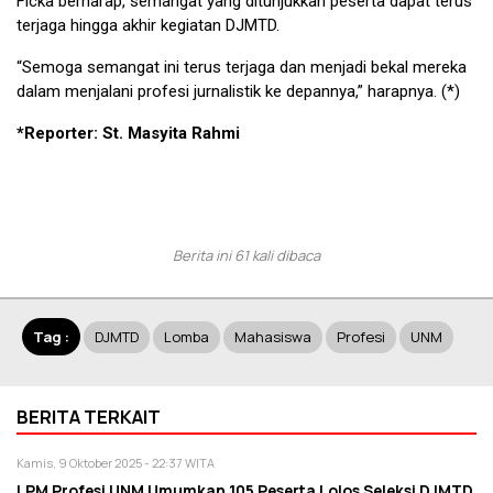
Ficka berharap, semangat yang ditunjukkan peserta dapat terus
terjaga hingga akhir kegiatan DJMTD.
“Semoga semangat ini terus terjaga dan menjadi bekal mereka
dalam menjalani profesi jurnalistik ke depannya,” harapnya. (*)
*Reporter: St. Masyita Rahmi
Berita ini 61 kali dibaca
Tag :
DJMTD
Lomba
Mahasiswa
Profesi
UNM
BERITA TERKAIT
Kamis, 9 Oktober 2025 - 22:37 WITA
LPM Profesi UNM Umumkan 105 Peserta Lolos Seleksi DJMTD