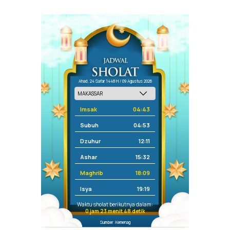
Ahad, 24 Safar 1448 H / 09 Agustus 2026
Imsak
04:43
Subuh
04:53
Dzuhur
12:11
Ashar
15:32
Maghrib
18:09
Isya
19:19
Waktu sholat berikutnya dalam:
0 jam 23 menit 47 detik
Sumber: Kemenag