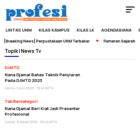
LINTAS UNM
KILAS KAMPUS
KILAS LK
AGENDASIANA
[Breaking News] Perpustakaan UNM Terbakar
Pameran Sejarah Jad
Topik
I News Tv
DJMTD
Nana Djamal Bahas Teknik Penyiaran
Pada DJMTD 2023
Kamis, 1 Juni 2023 - 10:41 WITA
Tak Berkategori
Nana Djamal Beri Kiat Jadi Presenter
Profesional
Jumat, 8 Maret 2019 - 05:14 WITA