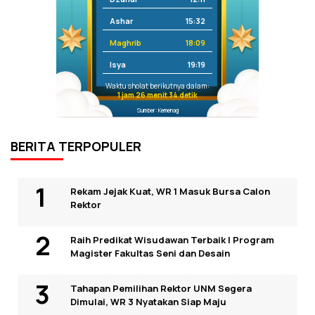
Ashar
15:32
Maghrib
18:09
Isya
19:19
Waktu sholat berikutnya dalam:
1 jam 26 menit 33 detik
Sumber: Kemenag
BERITA TERPOPULER
Rekam Jejak Kuat, WR 1 Masuk Bursa Calon
Rektor
Raih Predikat Wisudawan Terbaik I Program
Magister Fakultas Seni dan Desain
Tahapan Pemilihan Rektor UNM Segera
Dimulai, WR 3 Nyatakan Siap Maju