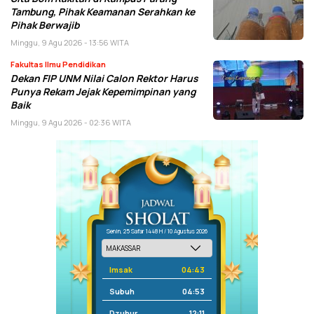
Tambung, Pihak Keamanan Serahkan ke
Pihak Berwajib
Minggu, 9 Agu 2026 - 13:56 WITA
Fakultas Ilmu Pendidikan
Dekan FIP UNM Nilai Calon Rektor Harus
Punya Rekam Jejak Kepemimpinan yang
Baik
Minggu, 9 Agu 2026 - 02:36 WITA
Senin, 25 Safar 1448 H / 10 Agustus 2026
Imsak
04:43
Subuh
04:53
Dzuhur
12:11