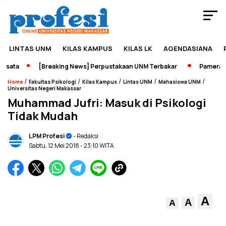
LINTAS UNM
KILAS KAMPUS
KILAS LK
AGENDASIANA
ata
[Breaking News] Perpustakaan UNM Terbakar
Pameran Se
/
/
/
/
/
Home
Fakultas Psikologi
Kilas Kampus
Lintas UNM
Mahasiswa UNM
Universitas Negeri Makassar
Muhammad Jufri: Masuk di Psikologi
Tidak Mudah
LPM Profesi
- Redaksi
Sabtu, 12 Mei 2018
- 23:10 WITA
A
A
A