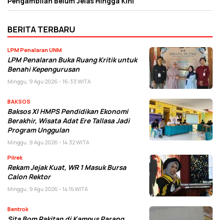
Pengambilan Belum Jelas Hingga Kini
BERITA TERBARU
LPM Penalaran UNM
LPM Penalaran Buka Ruang Kritik untuk
Benahi Kepengurusan
Minggu, 9 Agu 2026 - 16:33 WITA
BAKSOS
Baksos XI HMPS Pendidikan Ekonomi
Berakhir, Wisata Adat Ere Tallasa Jadi
Program Unggulan
Minggu, 9 Agu 2026 - 14:32 WITA
Pilrek
Rekam Jejak Kuat, WR 1 Masuk Bursa
Calon Rektor
Minggu, 9 Agu 2026 - 14:15 WITA
Bentrok
Sita Bom Rakitan di Kampus Parang