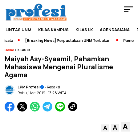
LINTAS UNM
KILAS KAMPUS
KILAS LK
AGENDASIANA
sata
[Breaking News] Perpustakaan UNM Terbakar
Pameran Se
/
Home
KILAS LK
Maiyah Asy-Syaamil, Pahamkan
Mahasiswa Mengenai Pluralisme
Agama
LPM Profesi
- Redaksi
Rabu, 1 Mei 2019
- 13:28 WITA
A
A
A