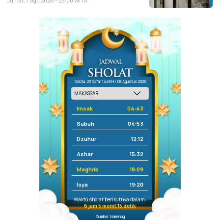
Jumat, 7 Agu 2026 - 23:00 WITA
Sabtu, 23 Safar 1448 H / 08 Agustus 2026
Imsak
04:43
Subuh
04:53
Dzuhur
12:12
Ashar
15:32
Maghrib
18:09
Isya
19:20
Waktu sholat berikutnya dalam:
6 jam 5 menit 15 detik
Sumber: Kemenag