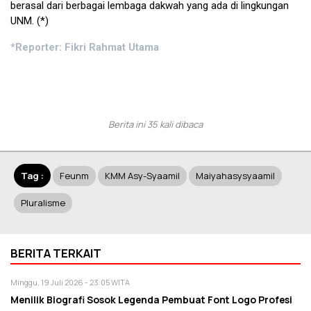
berasal dari berbagai lembaga dakwah yang ada di lingkungan
UNM. (*)
*Reporter: Fikri Rahmat Utama
Berita ini 35 kali dibaca
Tag :
Feunm
KMM Asy-Syaamil
Maiyahasysyaamil
Pluralisme
BERITA TERKAIT
Minggu, 19 Juli 2026 - 23:05 WITA
Menilik Biografi Sosok Legenda Pembuat Font Logo Profesi