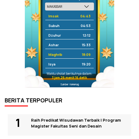
Imsak
04:43
Subuh
04:53
Dzuhur
12:12
Ashar
15:33
Maghrib
18:09
Isya
19:20
Waktu sholat berikutnya dalam:
3 jam 26 menit 16 detik
Sumber: Kemenag
BERITA TERPOPULER
Raih Predikat Wisudawan Terbaik I Program
Magister Fakultas Seni dan Desain