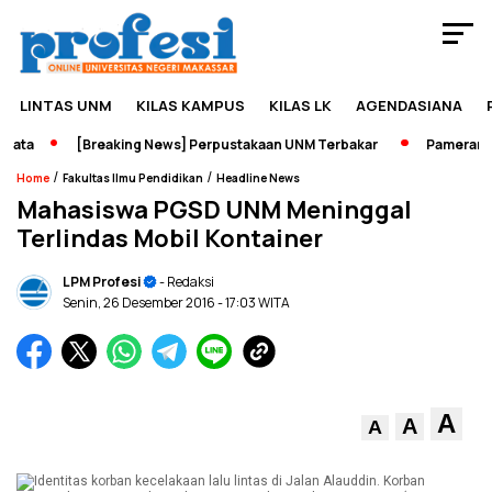
LINTAS UNM
KILAS KAMPUS
KILAS LK
AGENDASIANA
ata
[Breaking News] Perpustakaan UNM Terbakar
Pameran Sej
/
/
Home
Fakultas Ilmu Pendidikan
Headline News
Mahasiswa PGSD UNM Meninggal
Terlindas Mobil Kontainer
LPM Profesi
- Redaksi
Senin, 26 Desember 2016
- 17:03 WITA
A
A
A