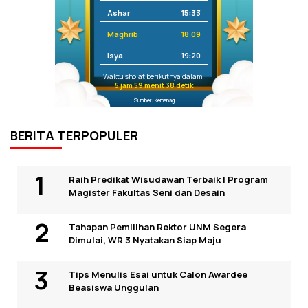
Ashar
15:33
Maghrib
18:09
Isya
19:20
Waktu sholat berikutnya dalam:
5 jam 59 menit 38 detik
Sumber: Kemenag
BERITA TERPOPULER
Raih Predikat Wisudawan Terbaik I Program
Magister Fakultas Seni dan Desain
Tahapan Pemilihan Rektor UNM Segera
Dimulai, WR 3 Nyatakan Siap Maju
Tips Menulis Esai untuk Calon Awardee
Beasiswa Unggulan