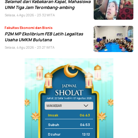
Selamat dari Kebakaran Kapal, Mahasiswa
UNM Tiga Jam Terombang-ambing
Selasa, 4 Agu 2026 - 23:32 WITA
Fakultas Ekonomi dan Bisnis
P2M MP Ekolibrium FEB Latih Legalitas
Usaha UMKM Bulutana
Selasa, 4 Agu 2026 - 23:27 WITA
Jum'at, 22 Safar 1448 H / 07 Agustus 2026
Imsak
04:43
Subuh
04:53
Dzuhur
12:12