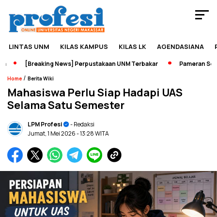
LINTAS UNM
KILAS KAMPUS
KILAS LK
AGENDASIANA
[Breaking News] Perpustakaan UNM Terbakar
Pameran Sejarah
/
Home
Berita Wiki
Mahasiswa Perlu Siap Hadapi UAS
Selama Satu Semester
LPM Profesi
- Redaksi
Jumat, 1 Mei 2026
- 13:28 WITA