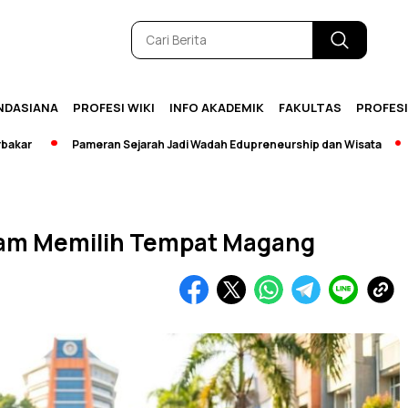
NDASIANA
PROFESI WIKI
INFO AKADEMIK
FAKULTAS
PROFES
Pameran Sejarah Jadi Wadah Edupreneurship dan Wisata
[Brea
lam Memilih Tempat Magang