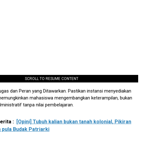
SCROLL TO RESUME CONTENT
Tugas dan Peran yang Ditawarkan. Pastikan instansi menyediakan
 memungkinkan mahasiswa mengembangkan keterampilan, bukan
inistratif tanpa nilai pembelajaran.
rita :
[Opini] Tubuh kalian bukan tanah kolonial, Pikiran
 pula Budak Patriarki