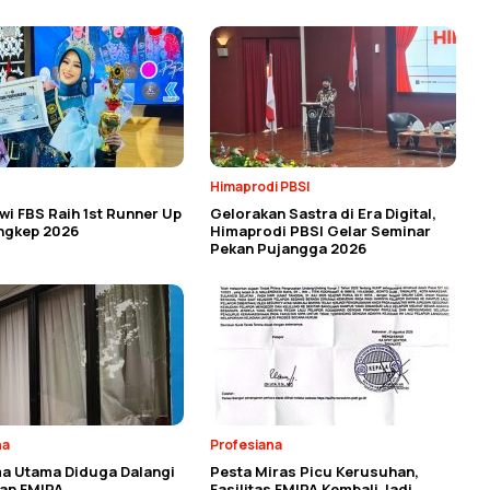
Himaprodi PBSI
i FBS Raih 1st Runner Up
Gelorakan Sastra di Era Digital,
angkep 2026
Himaprodi PBSI Gelar Seminar
Pekan Pujangga 2026
na
Profesiana
a Utama Diduga Dalangi
Pesta Miras Picu Kerusuhan,
an FMIPA
Fasilitas FMIPA Kembali Jadi