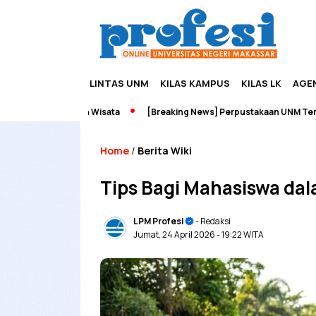
LINTAS UNM
KILAS KAMPUS
KILAS LK
AGE
neurship dan Wisata
[Breaking News] Perpustakaan UNM Terbakar
Home
Berita Wiki
/
Tips Bagi Mahasiswa da
LPM Profesi
- Redaksi
Jumat, 24 April 2026
- 19:22 WITA