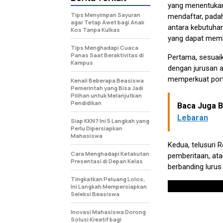
yang menentukan 
Tips Menyimpan Sayuran
mendaftar, pada
agar Tetap Awet bagi Anak
antara kebutuhan
Kos Tanpa Kulkas
yang dapat memb
Tips Menghadapi Cuaca
Panas Saat Beraktivitas di
Pertama, sesuaik
Kampus
dengan jurusan a
memperkuat port
Kenali Beberapa Beasiswa
Pemerintah yang Bisa Jadi
Pilihan untuk Melanjutkan
Pendidikan
Baca Juga Be
Lebaran
Siap KKN? Ini 5 Langkah yang
Perlu Dipersiapkan
Mahasiswa
Kedua, telusuri R
Cara Menghadapi Ketakutan
pemberitaan, ata
Presentasi di Depan Kelas
berbanding lurus
Tingkatkan Peluang Lolos,
Ini Langkah Mempersiapkan
Seleksi Beasiswa
Inovasi Mahasiswa Dorong
Solusi Kreatif bagi