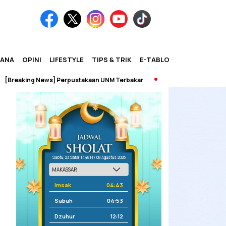
IANA
OPINI
LIFESTYLE
TIPS & TRIK
E-TABLOID
king News] Perpustakaan UNM Terbakar
Sabtu, 23 Safar 1448 H / 08 Agustus 2026
Imsak
04:43
Subuh
04:53
Dzuhur
12:12