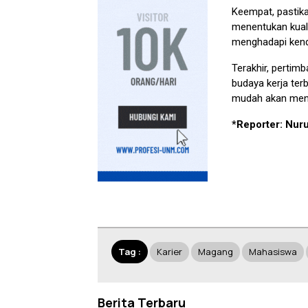
Keempat, pastik
menentukan kual
menghadapi kend
Terakhir, pertimb
budaya kerja ter
mudah akan mend
*Reporter: Nur
Tag :
Karier
Magang
Mahasiswa
Berita Terbaru