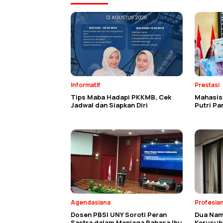
Informatif
Prestasi
Tips Maba Hadapi PKKMB, Cek
Mahasisw
Jadwal dan Siapkan Diri
Putri P
Agendasiana
Profesia
Dosen PBSI UNY Soroti Peran
Dua Nam
Sastra dalam Menjaga Bahasa Ibu
Kerusuh