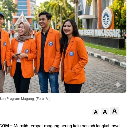
an Program Magang, (Foto: Ai.)
A
A
A
.COM
– Memilih tempat magang sering kali menjadi langkah awal