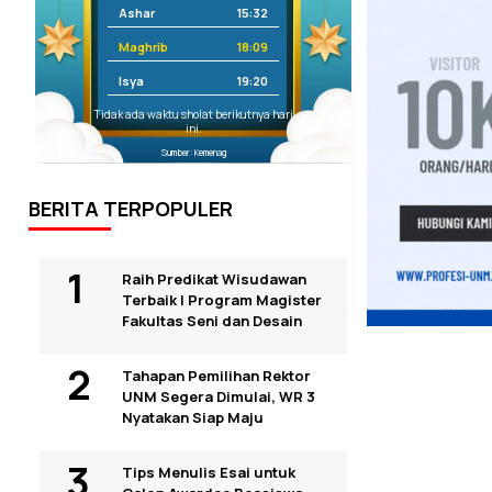
Ashar
15:32
Maghrib
18:09
Isya
19:20
Tidak ada waktu sholat berikutnya hari
ini.
Sumber: Kemenag
BERITA TERPOPULER
Raih Predikat Wisudawan
Terbaik I Program Magister
Fakultas Seni dan Desain
Tahapan Pemilihan Rektor
UNM Segera Dimulai, WR 3
Nyatakan Siap Maju
Tips Menulis Esai untuk