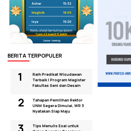
Ashar
15:32
Maghrib
18:09
Isya
19:20
Waktu sholat berikutnya dalam:
1 jam 43 menit 10 detik
Sumber: Kemenag
BERITA TERPOPULER
Raih Predikat Wisudawan
Terbaik I Program Magister
Fakultas Seni dan Desain
Tahapan Pemilihan Rektor
UNM Segera Dimulai, WR 3
Nyatakan Siap Maju
Tips Menulis Esai untuk