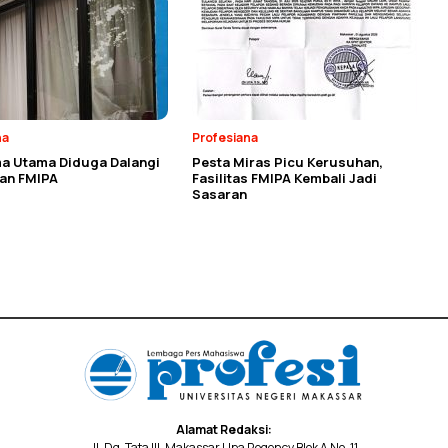
na
Profesiana
a Utama Diduga Dalangi
Pesta Miras Picu Kerusuhan,
an FMIPA
Fasilitas FMIPA Kembali Jadi
Sasaran
Alamat Redaksi:
Jl. Dg. Tata III, Makassar Upa Regency Blok A No. 11