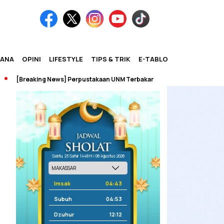
IANA
OPINI
LIFESTYLE
TIPS & TRIK
E-TABLOID
eaking News] Perpustakaan UNM Terbakar
Sabtu, 23 Safar 1448 H / 08 Agustus 2026
Imsak
04:43
Subuh
04:53
Dzuhur
12:12