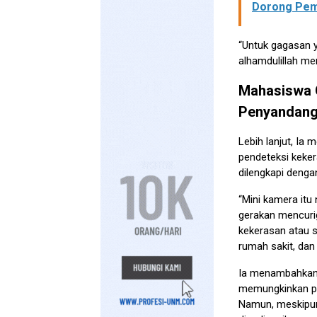
Dorong Pem
“Untuk gagasan y
alhamdulillah men
Mahasiswa G
Penyandang 
Lebih lanjut, I
pendeteksi keker
dilengkapi dengan
“Mini kamera itu
gerakan mencurig
kekerasan atau s
rumah sakit, dan 
Ia menambahkan, a
memungkinkan pen
Namun, meskipun 