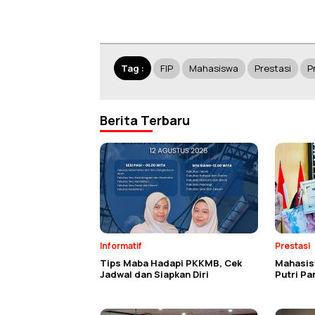
Tag :
FIP
Mahasiswa
Prestasi
P
Berita Terbaru
Informatif
Prestasi
Tips Maba Hadapi PKKMB, Cek
Mahasisw
Jadwal dan Siapkan Diri
Putri P