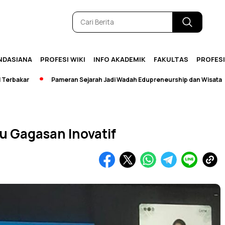
NDASIANA
PROFESI WIKI
INFO AKADEMIK
FAKULTAS
PROFES
r
Pameran Sejarah Jadi Wadah Edupreneurship dan Wisata
[Br
u Gagasan Inovatif