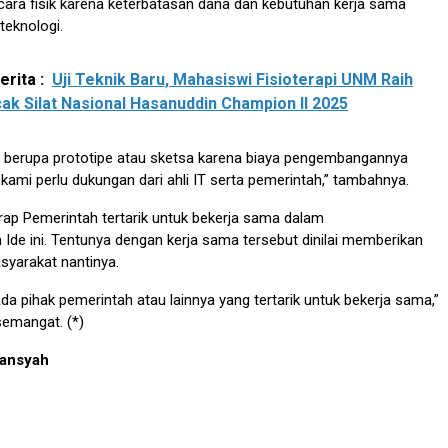
ecara fisik karena keterbatasan dana dan kebutuhan kerja sama
teknologi.
rita :
Uji Teknik Baru, Mahasiswi Fisioterapi UNM Raih
cak Silat Nasional Hasanuddin Champion II 2025
h berupa prototipe atau sketsa karena biaya pengembangannya
kami perlu dukungan dari ahli IT serta pemerintah,” tambahnya.
arap Pemerintah tertarik untuk bekerja sama dalam
e ini. Tentunya dengan kerja sama tersebut dinilai memberikan
syarakat nantinya.
da pihak pemerintah atau lainnya yang tertarik untuk bekerja sama,”
semangat. (*)
mansyah