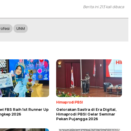
Berita ini 213 kali dibaca
rofesi
UNM
Himaprodi PBSI
i FBS Raih 1st Runner Up
Gelorakan Sastra di Era Digital,
angkep 2026
Himaprodi PBSI Gelar Seminar
Pekan Pujangga 2026