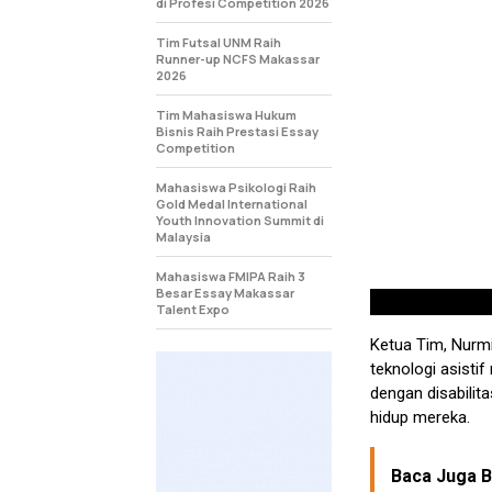
di Profesi Competition 2026
Tim Futsal UNM Raih
Runner-up NCFS Makassar
2026
Tim Mahasiswa Hukum
Bisnis Raih Prestasi Essay
Competition
Mahasiswa Psikologi Raih
Gold Medal International
Youth Innovation Summit di
Malaysia
Mahasiswa FMIPA Raih 3
Besar Essay Makassar
Talent Expo
Ketua Tim, Nurm
teknologi asisti
dengan disabilit
hidup mereka.
Baca Juga Be