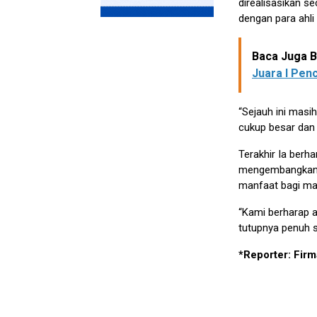
direalisasikan s
dengan para ahli 
Baca Juga Be
Juara I Pen
“Sejauh ini masi
cukup besar dan 
Terakhir Ia berh
mengembangkan Id
manfaat bagi ma
“Kami berharap a
tutupnya penuh 
*Reporter: Fir