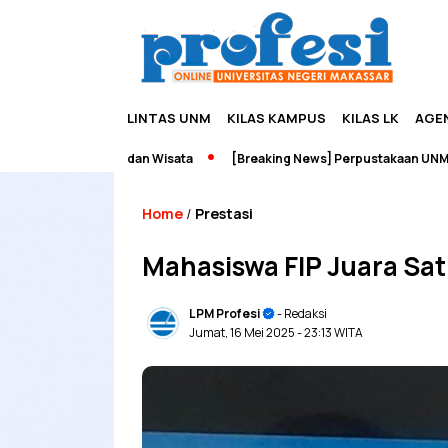
LINTAS UNM
KILAS KAMPUS
KILAS LK
AGE
preneurship dan Wisata
[Breaking News] Perpustakaan UNM Terbaka
Home
Prestasi
/
Mahasiswa FIP Juara Sat
LPM Profesi
- Redaksi
Jumat, 16 Mei 2025
- 23:13 WITA