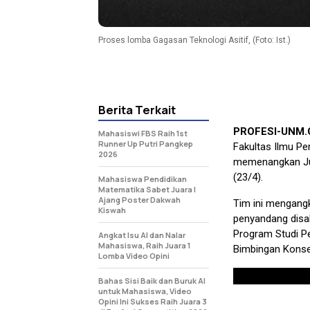
Proses lomba Gagasan Teknologi Asitif, (Foto: Ist.)
Berita Terkait
PROFESI-UNM
Mahasiswi FBS Raih 1st
Runner Up Putri Pangkep
Fakultas Ilmu Pe
2026
memenangkan Ju
(23/4).
Mahasiswa Pendidikan
Matematika Sabet Juara I
Ajang Poster Dakwah
Tim ini mengangk
Kiswah
penyandang disabi
Program Studi Pe
Angkat Isu AI dan Nalar
Mahasiswa, Raih Juara 1
Bimbingan Konsel
Lomba Video Opini
Bahas Sisi Baik dan Buruk AI
untuk Mahasiswa, Video
Opini Ini Sukses Raih Juara 3