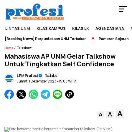
LINTAS UNM
KILAS KAMPUS
KILAS LK
AGENDASIANA
[Breaking News] Perpustakaan UNM Terbakar
Pameran Sejarah Jadi
/
Home
Talkshow
Mahasiswa AP UNM Gelar Talkshow
Untuk Tingkatkan Self Confidence
LPM Profesi
- Redaksi
Jumat, 1 Desember 2023
- 15:05 WITA
A
A
A