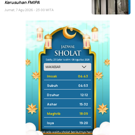
Kerusuhan FMIPA
Jumat, 7 Agu 2026 - 23:00 WITA
Sabtu, 23 Safar 1448 H / 08 Agustus 2026
Imsak
04:43
Subuh
04:53
Dzuhur
12:12
Ashar
15:32
Maghrib
18:09
Isya
19:20
Tidak ada waktu sholat berikutnya hari ini.