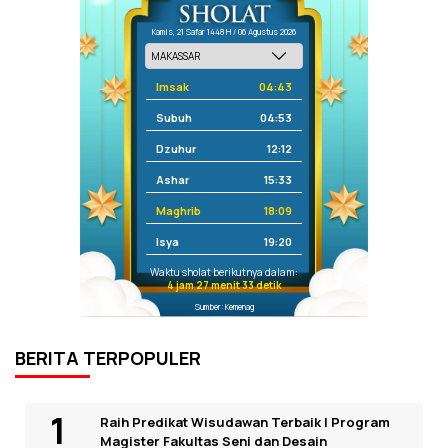
Kamis, 21 Safar 1448 H / 06 Agustus 2026
Imsak
04:43
Subuh
04:53
Dzuhur
12:12
Ashar
15:33
Maghrib
18:09
Isya
19:20
Waktu sholat berikutnya dalam:
4 jam 27 menit 33 detik
Sumber: Kemenag
BERITA TERPOPULER
Raih Predikat Wisudawan Terbaik I Program
Magister Fakultas Seni dan Desain