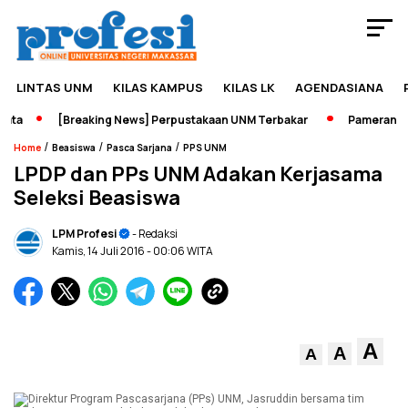
LINTAS UNM
KILAS KAMPUS
KILAS LK
AGENDASIANA
a
[Breaking News] Perpustakaan UNM Terbakar
Pameran Seja
/
/
/
Home
Beasiswa
Pasca Sarjana
PPS UNM
LPDP dan PPs UNM Adakan Kerjasama
Seleksi Beasiswa
LPM Profesi
- Redaksi
Kamis, 14 Juli 2016
- 00:06 WITA
A
A
A