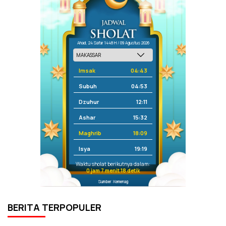
Ahad, 24 Safar 1448 H / 09 Agustus 2026
Imsak
04:43
Subuh
04:53
Dzuhur
12:11
Ashar
15:32
Maghrib
18:09
Isya
19:19
Waktu sholat berikutnya dalam:
0 jam 7 menit 18 detik
Sumber: Kemenag
BERITA TERPOPULER