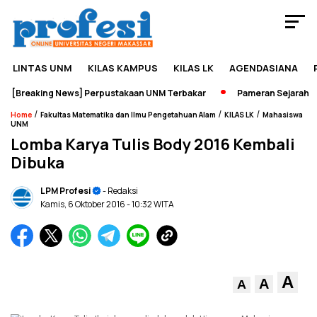
LINTAS UNM
KILAS KAMPUS
KILAS LK
AGENDASIANA
[Breaking News] Perpustakaan UNM Terbakar
Pameran Sejarah Jad
/
/
/
Home
Fakultas Matematika dan Ilmu Pengetahuan Alam
KILAS LK
Mahasiswa
UNM
Lomba Karya Tulis Body 2016 Kembali
Dibuka
LPM Profesi
- Redaksi
Kamis, 6 Oktober 2016
- 10:32 WITA
A
A
A