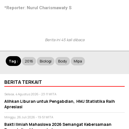
*Reporter: Nurul Charismawaty S
Berita ini 45 kali dibaca
Tag :
2016
Biologi
Body
Mipa
BERITA TERKAIT
Selasa, 4 Agustus 2026 - 23:11 WITA
Alihkan Liburan untuk Pengabdian, HMJ Statistika Raih
Apresiasi
Minggu, 26 Juli 2026 - 19:51 WITA
Bakti Ilmiah Mahasiswa 2026 Semangat Kebersamaan