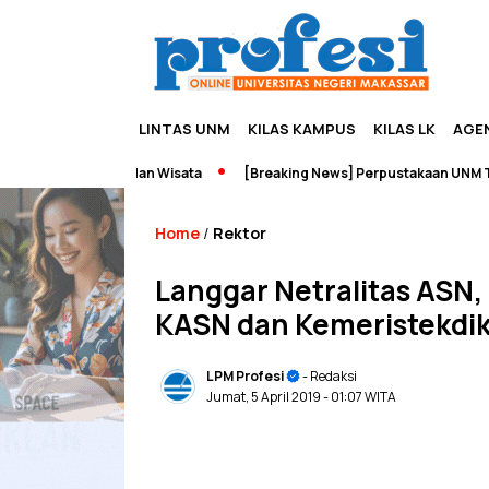
LINTAS UNM
KILAS KAMPUS
KILAS LK
AGE
dupreneurship dan Wisata
[Breaking News] Perpustakaan UNM Terb
Home
Rektor
/
Langgar Netralitas ASN,
KASN dan Kemeristekdik
LPM Profesi
- Redaksi
Jumat, 5 April 2019
- 01:07 WITA