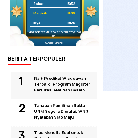
Ashar
15:32
Maghrib
18:09
Isya
19:20
Tidak ada waktu sholat berikutnya hari
ini.
Sumber: Kemenag
BERITA TERPOPULER
Raih Predikat Wisudawan
Terbaik I Program Magister
Fakultas Seni dan Desain
Tahapan Pemilihan Rektor
UNM Segera Dimulai, WR 3
Nyatakan Siap Maju
Tips Menulis Esai untuk