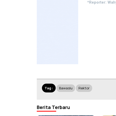
*Reporter: Wah
Tag :
Bawaslu
Rektor
Berita Terbaru