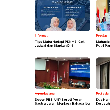
Informatif
Prestasi
Tips Maba Hadapi PKKMB, Cek
Mahasisw
Jadwal dan Siapkan Diri
Putri P
Agendasiana
Profesia
Dosen PBSI UNY Soroti Peran
Dua Nam
Sastra dalam Menjaga Bahasa Ibu
Kerusuh