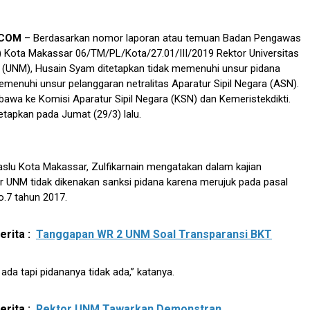
.COM
– Berdasarkan nomor laporan atau temuan Badan Pengawas
) Kota Makassar 06/TM/PL/Kota/27.01/III/2019 Rektor Universitas
 (UNM), Husain Syam ditetapkan tidak memenuhi unsur pidana
enuhi unsur pelanggaran netralitas Aparatur Sipil Negara (ASN).
ibawa ke Komisi Aparatur Sipil Negara (KSN) dan Kemeristekdikti.
tetapkan pada Jumat (29/3) lalu.
slu Kota Makassar, Zulfikarnain mengatakan dalam kajian
 UNM tidak dikenakan sanksi pidana karena merujuk pada pasal
.7 tahun 2017.
rita :
Tanggapan WR 2 UNM Soal Transparansi BKT
ada tapi pidananya tidak ada,” katanya.
rita :
Rektor UNM Tawarkan Demonstran