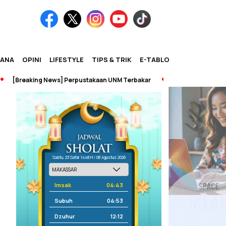
IANA
OPINI
LIFESTYLE
TIPS & TRIK
E-TABLOID
[Breaking News] Perpustakaan UNM Terbakar
Sabtu, 23 Safar 1448 H / 08 Agustus 2026
Imsak
04:43
Subuh
04:53
Dzuhur
12:12