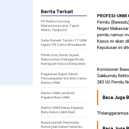
Berita Terkait
PROFESI-UNM
Plt Rektor Dorong
Pemilu (Bawaslu
Mahasiswa Lulus Tepat
Negeri Makassar
Waktu Tanpa DO
pemilu namun mem
Gelar Ramah Tamah, FT UNM
Kasus ini akan d
Lepas 135 Calon Wisudawan
Keputusan ini di
Pilrek Usai, Karta Jayadi:
Rekonsiliasi Sebagai Roda
Kemajuan Harus Dilanjutkan
Komisioner Bawa
Pagelaran Rapat Senat
Gakkumdu Rektor
Penyampaian Visi Misi Calon
283 UU Pemilu No
Rektor UNM
Rektor UNM Lantik 65
Baca Juga Be
Pejabat Baru UNM
Rektor UNM Imbau Pejabat
Baru Harus Lebih Baik
“Pelanggarannya 
Nurussyariah Hammado
Resmi jadi Dekan Fakultas
Baca Juga Be