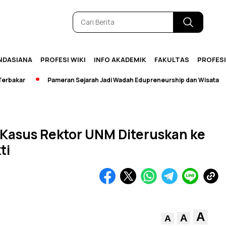
NDASIANA
PROFESI WIKI
INFO AKADEMIK
FAKULTAS
PROFES
akar
Pameran Sejarah Jadi Wadah Edupreneurship dan Wisata
 Kasus Rektor UNM Diteruskan ke
ti
A
A
A