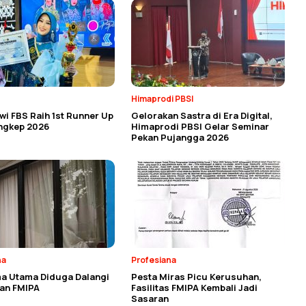
Himaprodi PBSI
i FBS Raih 1st Runner Up
Gelorakan Sastra di Era Digital,
angkep 2026
Himaprodi PBSI Gelar Seminar
Pekan Pujangga 2026
na
Profesiana
a Utama Diduga Dalangi
Pesta Miras Picu Kerusuhan,
an FMIPA
Fasilitas FMIPA Kembali Jadi
Sasaran