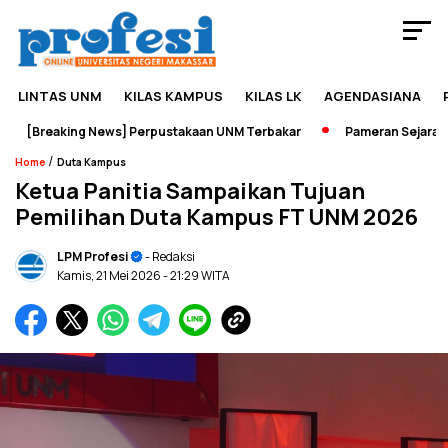
LINTAS UNM
KILAS KAMPUS
KILAS LK
AGENDASIANA
[Breaking News] Perpustakaan UNM Terbakar
Pameran Sejarah Jad
/
Home
Duta Kampus
Ketua Panitia Sampaikan Tujuan
Pemilihan Duta Kampus FT UNM 2026
LPM Profesi
- Redaksi
Kamis, 21 Mei 2026
- 21:29 WITA