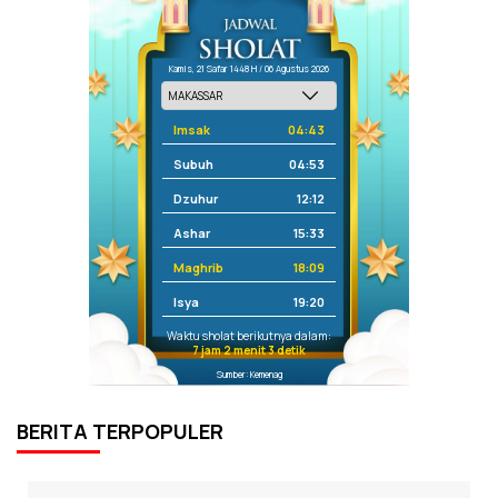
Kamis, 21 Safar 1448 H / 06 Agustus 2026
Imsak
04:43
Subuh
04:53
Dzuhur
12:12
Ashar
15:33
Maghrib
18:09
Isya
19:20
Waktu sholat berikutnya dalam:
7 jam 2 menit 2 detik
Sumber: Kemenag
BERITA TERPOPULER