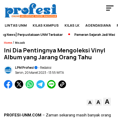
LINTAS UNM
KILAS KAMPUS
KILAS LK
AGENDASIANA
 News] Perpustakaan UNM Terbakar
Pameran Sejarah Jadi Wadah Ed
/
Home
Mozaik
Ini Dia Pentingnya Mengoleksi Vinyl
Album yang Jarang Orang Tahu
LPM Profesi
- Redaksi
Senin, 20 Maret 2023
- 13:55 WITA
A
A
A
PROFESI-UNM.COM
– Zaman sekarang masih banyak orang