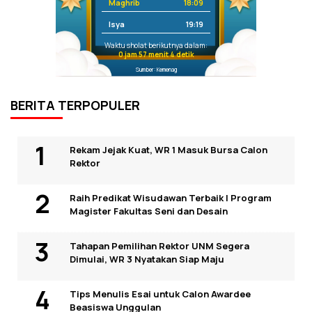
Maghrib
18:09
Isya
19:19
Waktu sholat berikutnya dalam:
0 jam 57 menit 3 detik
Sumber: Kemenag
BERITA TERPOPULER
Rekam Jejak Kuat, WR 1 Masuk Bursa Calon
Rektor
Raih Predikat Wisudawan Terbaik I Program
Magister Fakultas Seni dan Desain
Tahapan Pemilihan Rektor UNM Segera
Dimulai, WR 3 Nyatakan Siap Maju
Tips Menulis Esai untuk Calon Awardee
Beasiswa Unggulan