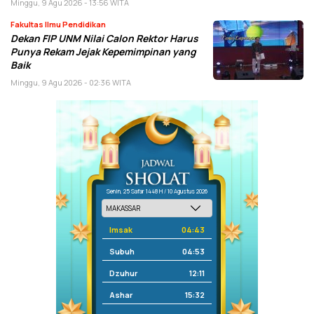
Minggu, 9 Agu 2026 - 13:56 WITA
Fakultas Ilmu Pendidikan
Dekan FIP UNM Nilai Calon Rektor Harus
Punya Rekam Jejak Kepemimpinan yang
Baik
Minggu, 9 Agu 2026 - 02:36 WITA
Senin, 25 Safar 1448 H / 10 Agustus 2026
Imsak
04:43
Subuh
04:53
Dzuhur
12:11
Ashar
15:32