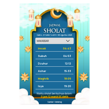
Kamis, 21 Safar 1448 H / 06 Agustus 2026
Imsak
04:43
Subuh
04:53
Dzuhur
12:12
Ashar
15:33
Maghrib
18:09
Isya
19:20
Waktu sholat berikutnya dalam:
0 jam 12 menit 55 detik
Sumber: Kemenag