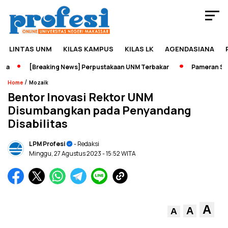
LINTAS UNM
KILAS KAMPUS
KILAS LK
AGENDASIANA
a
[Breaking News] Perpustakaan UNM Terbakar
Pameran Sejar
/
Home
Mozaik
Bentor Inovasi Rektor UNM
Disumbangkan pada Penyandang
Disabilitas
LPM Profesi
- Redaksi
Minggu, 27 Agustus 2023
- 15:52 WITA
A
A
A