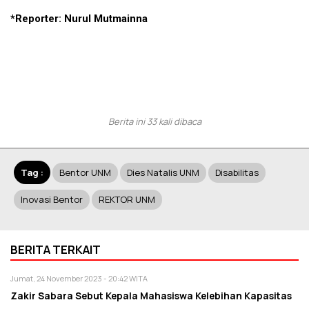
*Reporter: Nurul Mutmainna
Berita ini 33 kali dibaca
Tag :
Bentor UNM
Dies Natalis UNM
Disabilitas
Inovasi Bentor
REKTOR UNM
BERITA TERKAIT
Jumat, 24 November 2023 - 20:42 WITA
Zakir Sabara Sebut Kepala Mahasiswa Kelebihan Kapasitas