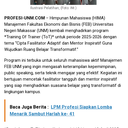
Ilustrasi Pelatihan, (Foto: INt.)
PROFESI-UNM.COM
– Himpunan Mahasiswa (HIMA)
Manajemen Fakultas Ekonomi dan Bisnis (FEB) Universitas
Negeri Makassar (UNM) kembali menghadirkan program
*Training Of Trainer (ToT)* untuk periode 2025-2026 dengan
tema “Cipta Fasilitator Adaptif dan Mentor Inspiratif Guna
Wujudkan Ruang Belajar Transformatif.”
Program ini terbuka untuk seluruh mahasiswa aktif Manajemen
FEB UNM yang ingin mengasah keterampilan kepemimpinan,
public speaking, serta teknik mengajar yang efektif. Kegiatan ini
bertujuan mencetak fasilitator tangguh dan mentor inspiratif
yang siap menghadirkan suasana belajar yang transformatif di
lingkungan kampus.
Baca Juga Berita :
LPM Profesi Siapkan Lomba
Menarik Sambut Harlah ke- 41