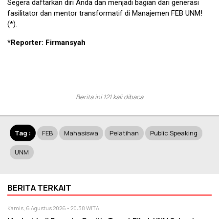
Segera daftarkan diri Anda dan menjadi bagian dari generasi
fasilitator dan mentor transformatif di Manajemen FEB UNM!
(*).
*Reporter: Firmansyah
Berita ini 121 kali dibaca
Tag :
FEB
Mahasiswa
Pelatihan
Public Speaking
UNM
BERITA TERKAIT
Kamis, 6 Agustus 2026 - 20:38 WITA