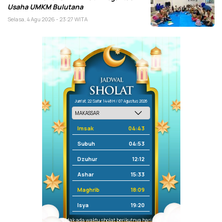
Usaha UMKM Bulutana
Selasa, 4 Agu 2026 - 23:27 WITA
Jum'at, 22 Safar 1448 H / 07 Agustus 2026
Imsak
04:43
Subuh
04:53
Dzuhur
12:12
Ashar
15:33
Maghrib
18:09
Isya
19:20
Tidak ada waktu sholat berikutnya hari ini.