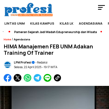
LINTAS UNM
KILAS KAMPUS
KILAS LK
AGENDASIANA
Pameran Sejarah Jadi Wadah Edupreneurship dan Wisata
[Bre
/
Home
Agendasiana
HIMA Manajemen FEB UNM Adakan
Training Of Trainer
LPM Profesi
- Redaksi
Selasa, 22 April 2025
- 19:17 WITA