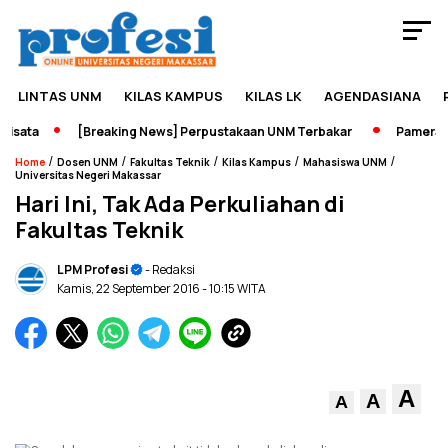
LINTAS UNM
KILAS KAMPUS
KILAS LK
AGENDASIANA
sata
[Breaking News] Perpustakaan UNM Terbakar
Pameran Se
/
/
/
/
/
Home
Dosen UNM
Fakultas Teknik
Kilas Kampus
Mahasiswa UNM
Universitas Negeri Makassar
Hari Ini, Tak Ada Perkuliahan di
Fakultas Teknik
LPM Profesi
- Redaksi
Kamis, 22 September 2016
- 10:15 WITA
A
A
A