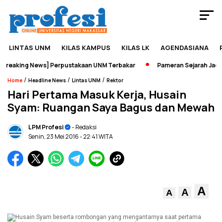
LINTAS UNM
KILAS KAMPUS
KILAS LK
AGENDASIANA
reaking News] Perpustakaan UNM Terbakar
Pameran Sejarah Jadi W
/
/
/
Home
Headline News
Lintas UNM
Rektor
Hari Pertama Masuk Kerja, Husain
Syam: Ruangan Saya Bagus dan Mewah
LPM Profesi
- Redaksi
Senin, 23 Mei 2016
- 22:41 WITA
A
A
A