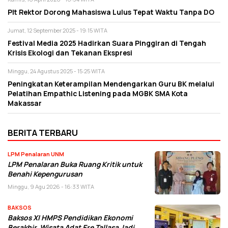
Plt Rektor Dorong Mahasiswa Lulus Tepat Waktu Tanpa DO
Jumat, 12 September 2025 - 19:15 WITA
Festival Media 2025 Hadirkan Suara Pinggiran di Tengah
Krisis Ekologi dan Tekanan Ekspresi
Minggu, 24 Agustus 2025 - 15:25 WITA
Peningkatan Keterampilan Mendengarkan Guru BK melalui
Pelatihan Empathic Listening pada MGBK SMA Kota
Makassar
BERITA TERBARU
LPM Penalaran UNM
LPM Penalaran Buka Ruang Kritik untuk
Benahi Kepengurusan
Minggu, 9 Agu 2026 - 16:33 WITA
BAKSOS
Baksos XI HMPS Pendidikan Ekonomi
Berakhir, Wisata Adat Ere Tallasa Jadi