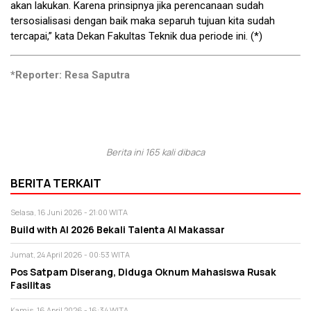
akan lakukan. Karena prinsipnya jika perencanaan sudah
tersosialisasi dengan baik maka separuh tujuan kita sudah
tercapai,” kata Dekan Fakultas Teknik dua periode ini. (*)
*Reporter: Resa Saputra
Berita ini 165 kali dibaca
BERITA TERKAIT
Selasa, 16 Juni 2026 - 21:00 WITA
Build with AI 2026 Bekali Talenta AI Makassar
Jumat, 24 April 2026 - 00:53 WITA
Pos Satpam Diserang, Diduga Oknum Mahasiswa Rusak
Fasilitas
Kamis, 16 April 2026 - 16:34 WITA