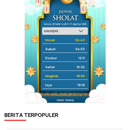
Selasa, 26 Safar 1448 H / 11 Agustus 2026
Imsak
04:43
Subuh
04:53
Dzuhur
12:11
Ashar
15:32
Maghrib
18:09
Isya
19:19
Tidak ada waktu sholat berikutnya hari ini.
Sumber: Kemenag
BERITA TERPOPULER