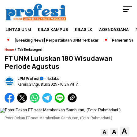
LINTAS UNM
KILAS KAMPUS
KILAS LK
AGENDASIANA
[Breaking News] Perpustakaan UNM Terbakar
Pameran Sejarah
/
Home
Tak Berkategori
FT UNM Luluskan 180 Wisudawan
Periode Agustus
LPM Profesi
- Redaksi
Kamis, 21 Agustus 2025
- 16:24 WITA
Poter Dekan FT saat Memberikan Sambutan, (Foto: Rahmadani.)
A
A
A