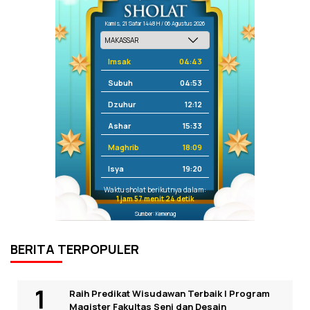
Kamis, 21 Safar 1448 H / 06 Agustus 2026
Imsak
04:43
Subuh
04:53
Dzuhur
12:12
Ashar
15:33
Maghrib
18:09
Isya
19:20
Waktu sholat berikutnya dalam:
1 jam 57 menit 24 detik
Sumber: Kemenag
BERITA TERPOPULER
Raih Predikat Wisudawan Terbaik I Program
Magister Fakultas Seni dan Desain