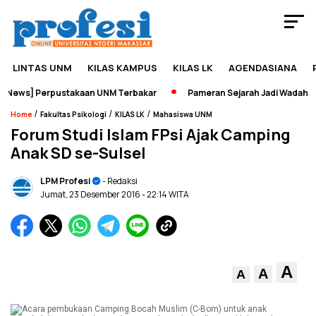
LINTAS UNM
KILAS KAMPUS
KILAS LK
AGENDASIANA
News] Perpustakaan UNM Terbakar
Pameran Sejarah Jadi Wadah Edu
/
/
/
Home
Fakultas Psikologi
KILAS LK
Mahasiswa UNM
Forum Studi Islam FPsi Ajak Camping
Anak SD se-Sulsel
LPM Profesi
- Redaksi
Jumat, 23 Desember 2016
- 22:14 WITA
A
A
A