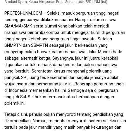
Amdani Syam, Ketua Himpunan Prodi Sendratasik FSD UNM (ist)
PROFESI-UNM.COM
– Seleksi masuk perguruan tinggi negeri
sedang gencarnya dilakukan saat ini. Hampir seluruh siswa
SMA/MA/SMK serta alumni yang bahkan telah menjadi
mahasiswa berlomba-lomba untuk mengejar kursi di perguruan
tinggi negeri ketimbang perguruan tinggi swasta. Setelah
SNMPTN dan SBMPTN sebagai jalur ‘berkeadilan’ yang
menyerap cukup banyak calon mahasiswa. Jalur Mandiri hadir
sebagai alternatif ketiga. Sayangnya, jalur ini justru kerapkali
digunakan untuk menarik dana besar dari calon mahasiswa
yang ‘berduit’. Serentetan kasus mengenai polemik uang
pangkal, SPI, uang tes kesehatan dan segala jenisnya adalah
wujud nyata dari pemerasan jalur ini. Beberapa perguruan tinggi
di Indonesia memerankan hal ini. Semoga saja di perguruan
tinggi di Sul-Sel bukan termasuk atau berhadapan dengan
polemik ini.
Tetapi disini, penulis bukan menyoroti tentang pendidikan yang
dikomersilkan. Namun, mencoba menyoroti sistem seleksi ujian
tertulis pada jalur mandiri yang masih banyak kekurangan dan