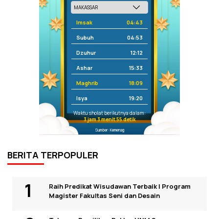
Imsak
04:43
Subuh
04:53
Dzuhur
12:12
Ashar
15:33
Maghrib
18:09
Isya
19:20
Waktu sholat berikutnya dalam:
3 jam 3 menit 54 detik
Sumber: Kemenag
BERITA TERPOPULER
Raih Predikat Wisudawan Terbaik I Program
Magister Fakultas Seni dan Desain