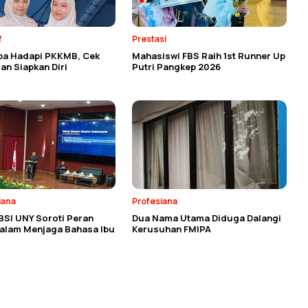
f
Prestasi
ba Hadapi PKKMB, Cek
Mahasiswi FBS Raih 1st Runner Up
an Siapkan Diri
Putri Pangkep 2026
iana
Profesiana
BSI UNY Soroti Peran
Dua Nama Utama Diduga Dalangi
dalam Menjaga Bahasa Ibu
Kerusuhan FMIPA