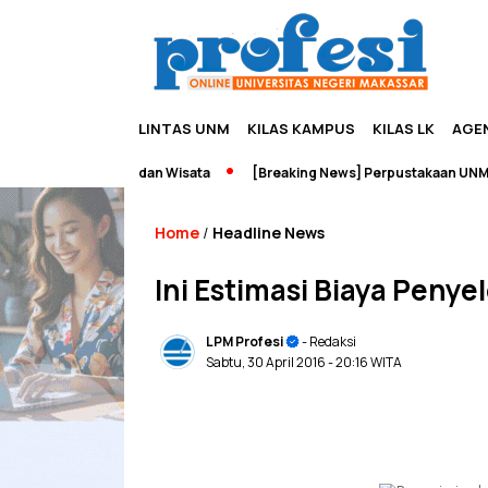
LINTAS UNM
KILAS KAMPUS
KILAS LK
AGE
Edupreneurship dan Wisata
[Breaking News] Perpustakaan UNM Terb
Home
Headline News
/
Ini Estimasi Biaya Penye
LPM Profesi
- Redaksi
Sabtu, 30 April 2016
- 20:16 WITA