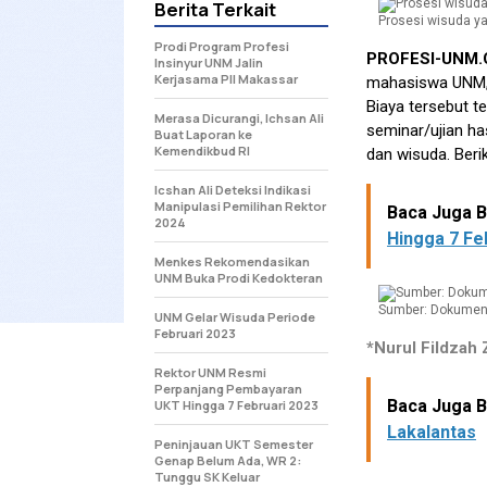
Berita Terkait
Prosesi wisuda ya
Prodi Program Profesi
PROFESI-UNM
Insinyur UNM Jalin
Kerjasama PII Makassar
mahasiswa UNM, b
Biaya tersebut te
Merasa Dicurangi, Ichsan Ali
seminar/ujian ha
Buat Laporan ke
Kemendikbud RI
dan wisuda. Beri
Icshan Ali Deteksi Indikasi
Manipulasi Pemilihan Rektor
Baca Juga Be
2024
Hingga 7 Fe
Menkes Rekomendasikan
UNM Buka Prodi Kedokteran
Sumber: Dokumen 
UNM Gelar Wisuda Periode
Februari 2023
*Nurul Fildzah Z
Rektor UNM Resmi
Perpanjang Pembayaran
Baca Juga Be
UKT Hingga 7 Februari 2023
Lakalantas
Peninjauan UKT Semester
Genap Belum Ada, WR 2:
Tunggu SK Keluar