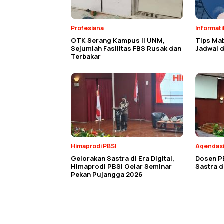
Profesiana
Informati
OTK Serang Kampus II UNM,
Tips Ma
Sejumlah Fasilitas FBS Rusak dan
Jadwal d
Terbakar
Himaprodi PBSI
Agendas
Gelorakan Sastra di Era Digital,
Dosen P
Himaprodi PBSI Gelar Seminar
Sastra 
Pekan Pujangga 2026