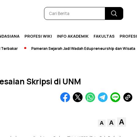
NDASIANA
PROFESI WIKI
INFO AKADEMIK
FAKULTAS
PROFES
akar
Pameran Sejarah Jadi Wadah Edupreneurship dan Wisata
lesaian Skripsi di UNM
A
A
A