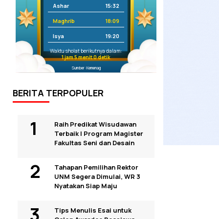
Ashar
15:32
Maghrib
18:09
Isya
19:20
Waktu sholat berikutnya dalam:
1 jam 4 menit 59 detik
Sumber: Kemenag
BERITA TERPOPULER
Raih Predikat Wisudawan
Terbaik I Program Magister
Fakultas Seni dan Desain
Tahapan Pemilihan Rektor
UNM Segera Dimulai, WR 3
Nyatakan Siap Maju
Tips Menulis Esai untuk