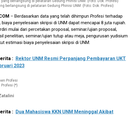
ng berlangsung di pelataran Gedung Phinisi UNM. (Foto: Dok. Profesi)
.COM
– Berdasarkan data yang telah dihimpun
Profesi
terhadap
iaya penyelesaian skripsi di UNM dapat mencapai 8 juta rupiah.
rdiri mulai dari percetakan proposal, seminar/ujian proposal,
sil penelitian, seminar/ujian tutup atau meja, pengurusan yudisium
kut estimasi biaya penyelesaian skripsi di UNM:
rita :
Rektor UNM Resmi Perpanjang Pembayaran UKT
bruari 2023
Profesi (*)
atalini
rita :
Dua Mahasiswa KKN UNM Meninggal Akibat