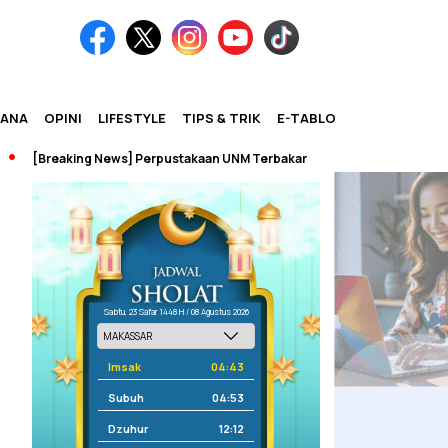
IANA
OPINI
LIFESTYLE
TIPS & TRIK
E-TABLOID
[Breaking News] Perpustakaan UNM Terbakar
Sabtu, 23 Safar 1448 H / 08 Agustus 2026
Imsak
04:43
Subuh
04:53
Dzuhur
12:12