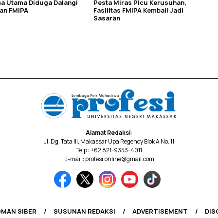
a Utama Diduga Dalangi
Pesta Miras Picu Kerusuhan,
an FMIPA
Fasilitas FMIPA Kembali Jadi
Sasaran
Alamat Redaksi:
Jl. Dg. Tata III, Makassar Upa Regency Blok A No. 11
Telp : +62 821-9353-4011
E-mail : profesi.online@gmail.com
MAN SIBER
SUSUNAN REDAKSI
ADVERTISEMENT
DIS