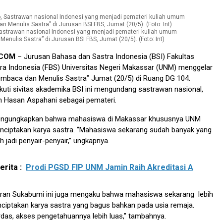
Sastrawan nasional Indonesi yang menjadi pemateri kuliah umum
nulis Sastra” di Jurusan BSI FBS, Jumat (20/5). (Foto: Int)
.COM
– Jurusan Bahasa dan Sastra Indonesia (BSI) Fakultas
ra Indonesia (FBS) Universitas Negeri Makassar (UNM) menggelar
mbaca dan Menulis Sastra” Jumat (20/5) di Ruang DG 104.
ikuti sivitas akademika BSI ini mengundang sastrawan nasional,
n Hasan Aspahani sebagai pemateri.
engungkapkan bahwa mahasiswa di Makassar khususnya UNM
enciptakan karya sastra. “Mahasiswa sekarang sudah banyak yang
ah jadi penyair-penyair,” ungkapnya.
rita :
Prodi PGSD FIP UNM Jamin Raih Akreditasi A
iran Sukabumi ini juga mengaku bahwa mahasiswa sekarang lebih
ciptakan karya sastra yang bagus bahkan pada usia remaja.
rdas, akses pengetahuannya lebih luas,” tambahnya.