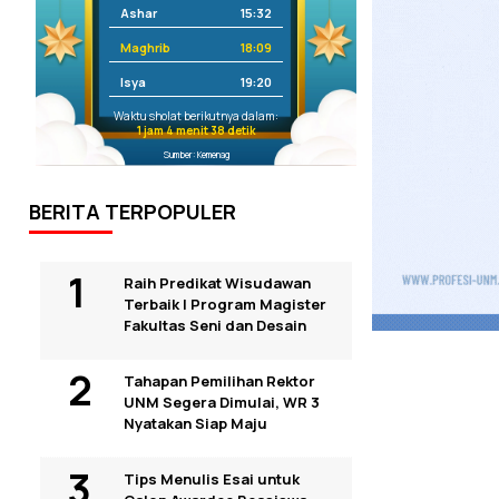
Ashar
15:32
Maghrib
18:09
Isya
19:20
Waktu sholat berikutnya dalam:
1 jam 4 menit 37 detik
Sumber: Kemenag
BERITA TERPOPULER
Raih Predikat Wisudawan
Terbaik I Program Magister
Fakultas Seni dan Desain
Tahapan Pemilihan Rektor
UNM Segera Dimulai, WR 3
Nyatakan Siap Maju
Tips Menulis Esai untuk