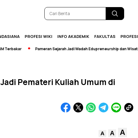
NDASIANA
PROFESI WIKI
INFO AKADEMIK
FAKULTAS
PROFES
rbakar
Pameran Sejarah Jadi Wadah Edupreneurship dan Wisata
 Jadi Pemateri Kuliah Umum di
A
A
A