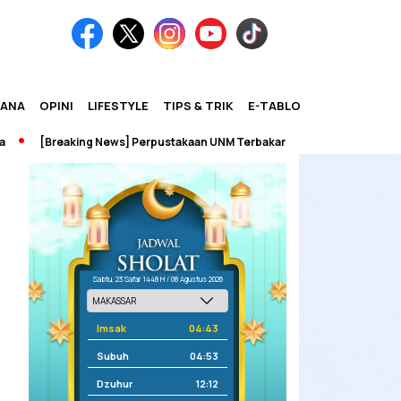
IANA
OPINI
LIFESTYLE
TIPS & TRIK
E-TABLOID
[Breaking News] Perpustakaan UNM Terbakar
Sabtu, 23 Safar 1448 H / 08 Agustus 2026
Imsak
04:43
Subuh
04:53
Dzuhur
12:12