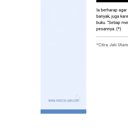
Ia berharap aga
banyak, juga ka
buku. “Setiap m
pesannya. (*)
*Citra Jati Utam