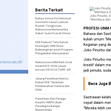
Berita Terkait
Joko Pinurbo, 
Bahas Solusi Kontekstual
“Membaca dan Me
Geometri Lewat Lukisan
Rumah Tongkonan,
PROFESI-UNM
Mahasiswa Matematika
Sabet Juara Esai di Unmul
Bahasa dan Sast
kuliah umum “Me
FEB Perkuat Tata Kelola
Kegiatan yang di
Keuangan UMK Desa
Balleanging Lewat Program
Joko Pinurbo da
Pengabdian Masyarakat
Joko Pinurbo m
Mahasiswa UNM Raih Gold
kreatif dalam m
Award IICE 2026 Lewat
Inovasi GEOCULTURE-AR
jadi penulis, sud
Jelang Pemilihan Rektor,
Dekan FEB Tekankan
Baca Juga Be
Pembenahan Sarana dan
SDM
Sastrawan kelah
Pamerkan Alat Peraga
Kreatif, FMIPA Ubah
cepat dalam men
Paradigma Belajar
“Mereka lebih ce
Matematika