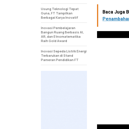
Usung Teknologi Tepat
Baca Juga Be
Guna, FT Tampilkan
Berbagai Karya Inovatif
Penambahan
Inovasi Pembelajaran
Bangun Ruang Berbasis AI,
AR, dan Etnomatematika
Raih Gold Award
Inovasi Sepeda Listrik Energi
Terbarukan di Stand
Pameran Pendidikan FT