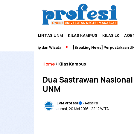
LINTAS UNM
KILAS KAMPUS
KILAS LK
AGE
h Edupreneurship dan Wisata
[Breaking News] Perpustakaan UNM Te
Home
Kilas Kampus
/
Dua Sastrawan Nasional
UNM
LPM Profesi
- Redaksi
Jumat, 20 Mei 2016
- 22:12 WITA